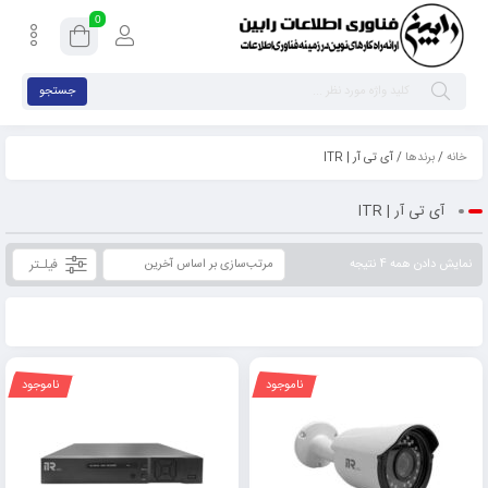
0
جستجو
خانه
/
برندها
/ آی تی آر | ITR
آی تی آر | ITR
فیلـتر
نمایش دادن همه 4 نتیجه
ناموجود
ناموجود