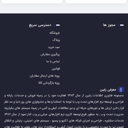
افزودن
افزودن
به
به
مجوز ها
دسترسی سریع
سبد
سبد
فروشگاه
وبلاگ
سبد خرید
پیگیری سفارش
تماس با ما
قوانین
رویه های ارسال سفارش
رویه بازگردانی کالا
معرفی رابین
مجموعه فناوری اطلاعات رابین از سال ۱۳۸۳ فعالیت خود را در زمینه فروش و خدمات رایانه و
طراحی و توسعه نرم افزارهای تحت وب با توجه به استانداردها و متدولوژی های روز دنیا و مد نظر
قرار دادن ارزش ها و باورهای حرفه ای و نیز مطالعات کیفی و کمی در زمینه سیستم های یکپارچه
مدیریت تحت وب , به منظور طرح,توسعه کاربرد نرم افزارهای مبتنی بر وب اغاز نمود.از سال ۱۳۸۶
خدمات مشاوره ، طراحی و اجرای شبکه های اکتیو و پسیو ، سیستم های امنیتی ، پایش و انتقال
تصویر نیز به صورت تخصصی و با رعایت اصول کیفی و استفاده از برند های معتبر به فعالیت های