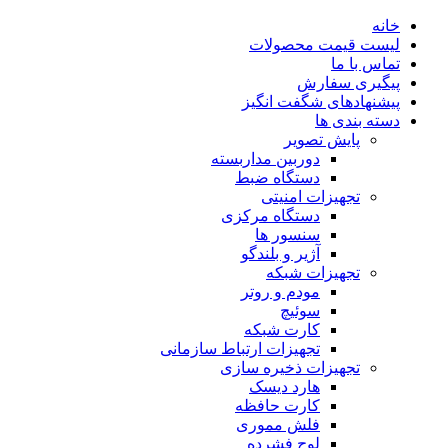
خانه
لیست قیمت محصولات
تماس با ما
پیگیری سفارش
پیشنهادهای شگفت انگیز
دسته بندی ها
پایش تصویر
دوربین مداربسته
دستگاه ضبط
تجهیزات امنیتی
دستگاه مرکزی
سنسور ها
آژیر و بلندگو
تجهیزات شبکه
مودم و روتر
سوئیچ
کارت شبکه
تجهیزات ارتباط سازمانی
تجهیزات ذخیره سازی
هارد دیسک
کارت حافظه
فلش مموری
لوح فشرده