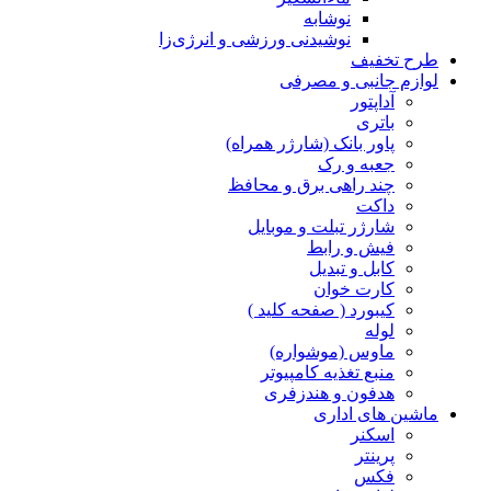
نوشابه
نوشیدنی ورزشی و انرژی‌زا
طرح تخفیف
لوازم جانبی و مصرفی
آداپتور
باتری
پاور بانک (شارژر همراه)
جعبه و رک
چند راهی برق و محافظ
داکت
شارژر تبلت و موبایل
فیش و رابط
کابل و تبدیل
کارت خوان
کیبورد ( صفحه کلید )
لوله
ماوس (موشواره)
منبع تغذیه کامپیوتر
هدفون و هندزفری
ماشین های اداری
اسکنر
پرینتر
فکس