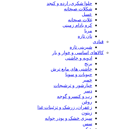
حلوا شکری، ارده و کنجد
شکلات صبحانه
عسل
غلات صبحانه
کره بادام زمینی
مربا
نان تازه
قنادی
شیرینی تازه
کالاهای اساسی و خوار و بار
ادویه و چاشنی
برنج
چاشنی های مایع ترش
حبوبات و سویا
خمیر
خیارشور و ترشیجات
دسر
رب و کنسرو گوجه
روغن
زعفران، زرشک و تزئینات غذا
زیتون
سبزی خشک و پودر جوانه
سس