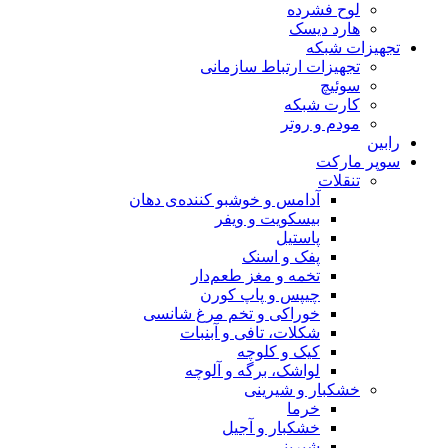
لوح فشرده
هارد دیسک
تجهیزات شبکه
تجهیزات ارتباط سازمانی
سوئیچ
کارت شبکه
مودم و روتر
رابین
سوپر مارکت
تنقلات
آدامس و خوشبو کننده‌ی دهان
بیسکویت و ویفر
پاستیل
پفک و اسنک
تخمه و مغز طعم‌دار
چیپس و پاپ کورن
خوراکی و تخم مرغ شانسی
شکلات، تافی و آبنبات
کیک و کلوچه
لواشک، برگه و آلوچه
خشکبار و شیرینی
خرما
خشکبار و آجیل
شیرینی