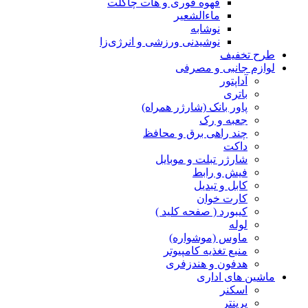
قهوه فوری و هات چاکلت
ماءالشعیر
نوشابه
نوشیدنی ورزشی و انرژی‌زا
طرح تخفیف
لوازم جانبی و مصرفی
آداپتور
باتری
پاور بانک (شارژر همراه)
جعبه و رک
چند راهی برق و محافظ
داکت
شارژر تبلت و موبایل
فیش و رابط
کابل و تبدیل
کارت خوان
کیبورد ( صفحه کلید )
لوله
ماوس (موشواره)
منبع تغذیه کامپیوتر
هدفون و هندزفری
ماشین های اداری
اسکنر
پرینتر