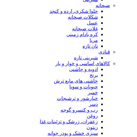
صبحانه
حلوا شکری، ارده و کنجد
شکلات صبحانه
عسل
غلات صبحانه
کره بادام زمینی
مربا
نان تازه
قنادی
شیرینی تازه
کالاهای اساسی و خوار و بار
ادویه و چاشنی
برنج
چاشنی های مایع ترش
حبوبات و سویا
خمیر
خیارشور و ترشیجات
دسر
رب و کنسرو گوجه
روغن
زعفران، زرشک و تزئینات غذا
زیتون
سبزی خشک و پودر جوانه