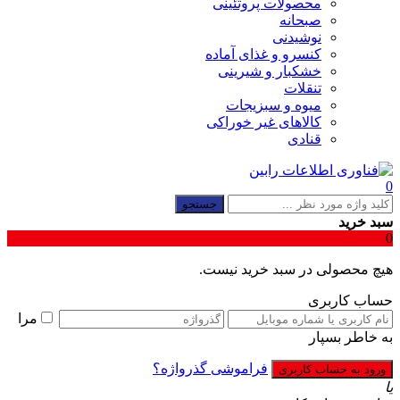
محصولات پروتئینی
صبحانه
نوشیدنی
کنسرو و غذای آماده
خشکبار و شیرینی
تنقلات
میوه و سبزیجات
کالاهای غیر خوراکی
قنادی
0
جستجو
سبد خرید
0
هیچ محصولی در سبد خرید نیست.
حساب کاربری
مرا
به خاطر بسپار
فراموشی گذرواژه؟
یا