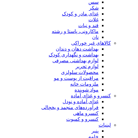
سس
شکر
غذای مادر و کودک
غلات
قند و نبات
ماکارونی، پاستا و رشته
نان
کالاهای غیر خوراکی
بهداشت دهان و دندان
بهداشت و نگهداری کودک
لوازم بهداشتی مصرفی
لوازم تحریر
محصولات سلولزی
مراقبت از پوست و مو
ملزومات خانه
مواد شوینده
کنسرو و غذای آماده
غذای آماده و نودل
فرآورده‌های منجمد و یخچالی
کنسرو ماهی
کنسرو و کمپوت
لبنیات
پنیر
خامه