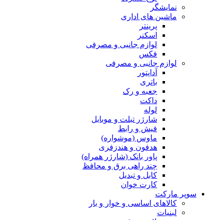
نمایشگر
ماشین های اداری
پرینتر
اسکنر
لوازم جانبی و مصرفی
فکس
لوازم جانبی و مصرفی
آداپتور
باتری
جعبه و رک
داکت
لوله
شارژر تبلت و موبایل
فیش و رابط
ماوس (موشواره)
هدفون و هندزفری
پاور بانک (شارژر همراه)
چند راهی برق و محافظ
کابل و تبدیل
کارت خوان
سوپر مارکت
کالاهای اساسی و خوار و بار
لبنیات