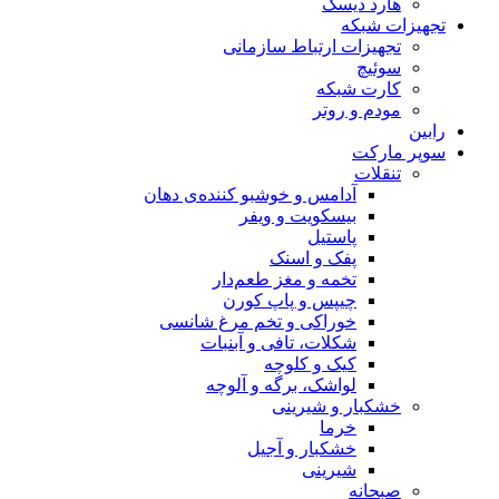
هارد دیسک
تجهیزات شبکه
تجهیزات ارتباط سازمانی
سوئیچ
کارت شبکه
مودم و روتر
رابین
سوپر مارکت
تنقلات
آدامس و خوشبو کننده‌ی دهان
بیسکویت و ویفر
پاستیل
پفک و اسنک
تخمه و مغز طعم‌دار
چیپس و پاپ کورن
خوراکی و تخم مرغ شانسی
شکلات، تافی و آبنبات
کیک و کلوچه
لواشک، برگه و آلوچه
خشکبار و شیرینی
خرما
خشکبار و آجیل
شیرینی
صبحانه