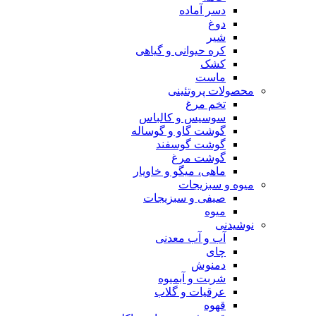
دسر آماده
دوغ
شیر
کره حیوانی و گیاهی
کشک
ماست
محصولات پروتئینی
تخم مرغ
سوسیس و کالباس
گوشت گاو و گوساله
گوشت گوسفند
گوشت مرغ
ماهی، میگو و خاویار
میوه و سبزیجات
صیفی و سبزیجات
میوه
نوشیدنی
آب و آب معدنی
چای
دمنوش
شربت و آبمیوه
عرقیات و گلاب
قهوه