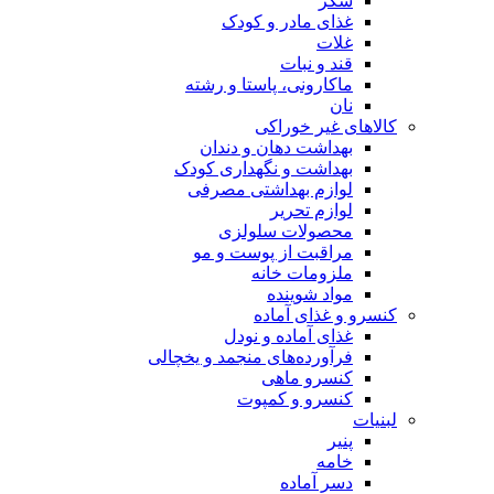
شکر
غذای مادر و کودک
غلات
قند و نبات
ماکارونی، پاستا و رشته
نان
کالاهای غیر خوراکی
بهداشت دهان و دندان
بهداشت و نگهداری کودک
لوازم بهداشتی مصرفی
لوازم تحریر
محصولات سلولزی
مراقبت از پوست و مو
ملزومات خانه
مواد شوینده
کنسرو و غذای آماده
غذای آماده و نودل
فرآورده‌های منجمد و یخچالی
کنسرو ماهی
کنسرو و کمپوت
لبنیات
پنیر
خامه
دسر آماده