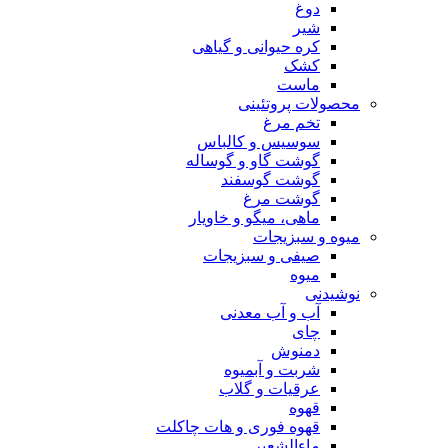
دوغ
شیر
کره حیوانی و گیاهی
کشک
ماست
محصولات پروتئینی
تخم مرغ
سوسیس و کالباس
گوشت گاو و گوساله
گوشت گوسفند
گوشت مرغ
ماهی، میگو و خاویار
میوه و سبزیجات
صیفی و سبزیجات
میوه
نوشیدنی
آب و آب معدنی
چای
دمنوش
شربت و آبمیوه
عرقیات و گلاب
قهوه
قهوه فوری و هات چاکلت
ماءالشعیر