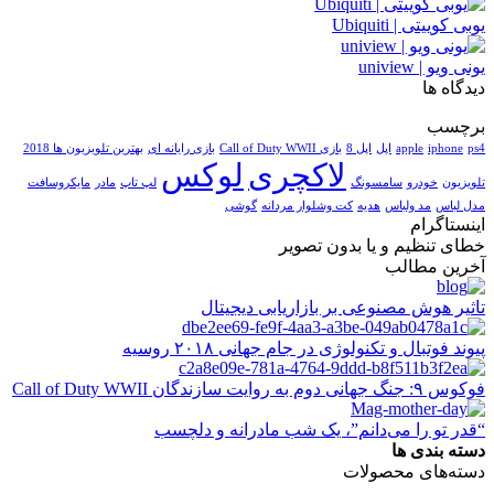
یوبی کوییتی | Ubiquiti
یونی ویو | uniview
دیدگاه ها
برچسب
ps4
iphone
apple
اپل
اپل 8
بازی Call of Duty WWII
بازی رایانه ای
بهترین تلویزیون ها 2018
لاکچری
لوکس
تلویزیون
خودرو
سامسونگ
لپ تاپ
مادر
مایکروسافت
مدل لباس
مد ولباس
هدیه
کت وشلوار مردانه
گوشی
اینستاگرام
خطای تنظیم و یا بدون تصویر
آخرین مطالب
تاثیر هوش مصنوعی بر بازاریابی دیجیتال
پیوند فوتبال و تکنولوژی در جام جهانی ۲۰۱۸ روسیه
فوکوس ۹: جنگ جهانی دوم به روایت سازندگان Call of Duty WWII
“قدر تو را می‌دانم”، یک شب مادرانه و دلچسب
دسته بندی ها
دسته‌های محصولات