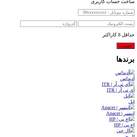
ساخت حساب کاربری
حداقل 8 کاراکتر
برندها
آدیداس
آی تی آر | ITR
اپل
اپیسر | Apacer
اچ پی | HP
ال جی