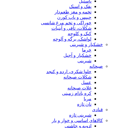
پاستیل
پفک و اسنک
تخمه و مغز طعم‌دار
چیپس و پاپ کورن
خوراکی و تخم مرغ شانسی
شکلات، تافی و آبنبات
کیک و کلوچه
لواشک، برگه و آلوچه
خشکبار و شیرینی
خرما
خشکبار و آجیل
شیرینی
صبحانه
حلوا شکری، ارده و کنجد
شکلات صبحانه
عسل
غلات صبحانه
کره بادام زمینی
مربا
نان تازه
قنادی
شیرینی تازه
کالاهای اساسی و خوار و بار
ادویه و چاشنی