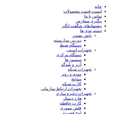
خانه
لیست قیمت محصولات
تماس با ما
پیگیری سفارش
پیشنهادهای شگفت انگیز
دسته بندی ها
پایش تصویر
دوربین مداربسته
دستگاه ضبط
تجهیزات امنیتی
دستگاه مرکزی
سنسور ها
آژیر و بلندگو
تجهیزات شبکه
مودم و روتر
سوئیچ
کارت شبکه
تجهیزات ارتباط سازمانی
تجهیزات ذخیره سازی
هارد دیسک
کارت حافظه
فلش مموری
لوح فشرده