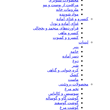
محصولات سلولزی
مراقبت از پوست و مو
ملزومات خانه
مواد شوینده
کنسرو و غذای آماده
غذای آماده و نودل
فرآورده‌های منجمد و یخچالی
کنسرو ماهی
کنسرو و کمپوت
لبنیات
پنیر
خامه
دسر آماده
دوغ
شیر
کره حیوانی و گیاهی
کشک
ماست
محصولات پروتئینی
تخم مرغ
سوسیس و کالباس
گوشت گاو و گوساله
گوشت گوسفند
گوشت مرغ