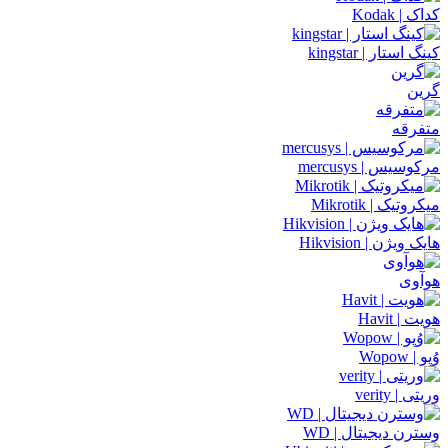
کداک | Kodak
کینگ استار | kingstar
گرین
متفرقه
مرکوسیس | mercusys
میکروتیک | Mikrotik
هایک ویژن | Hikvision
هوآوی
هویت | Havit
وُپو | Wopow
وریتی | verity
وسترن دیجیتال | WD