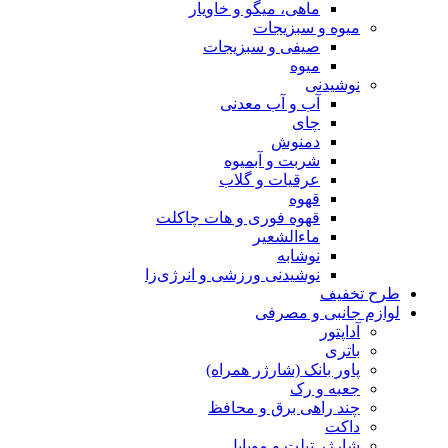
ماهی، میگو و خاویار
میوه و سبزیجات
صیفی و سبزیجات
میوه
نوشیدنی
آب و آب معدنی
چای
دمنوش
شربت و آبمیوه
عرقیات و گلاب
قهوه
قهوه فوری و هات چاکلت
ماءالشعیر
نوشابه
نوشیدنی ورزشی و انرژی‌زا
طرح تخفیف
لوازم جانبی و مصرفی
آداپتور
باتری
پاور بانک (شارژر همراه)
جعبه و رک
چند راهی برق و محافظ
داکت
شارژر تبلت و موبایل