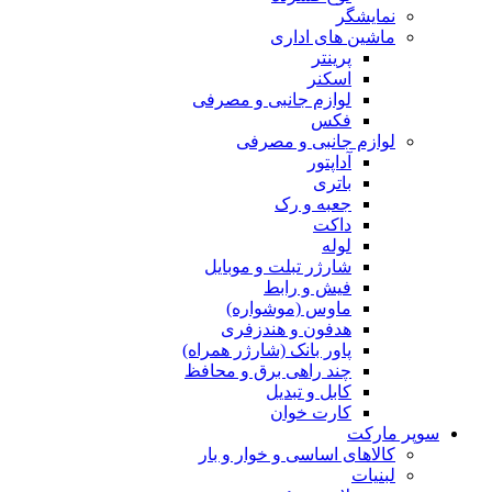
نمایشگر
ماشین های اداری
پرینتر
اسکنر
لوازم جانبی و مصرفی
فکس
لوازم جانبی و مصرفی
آداپتور
باتری
جعبه و رک
داکت
لوله
شارژر تبلت و موبایل
فیش و رابط
ماوس (موشواره)
هدفون و هندزفری
پاور بانک (شارژر همراه)
چند راهی برق و محافظ
کابل و تبدیل
کارت خوان
سوپر مارکت
کالاهای اساسی و خوار و بار
لبنیات