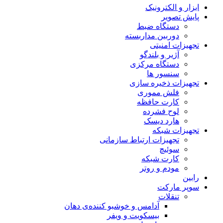
ابزار و الکترونیک
پایش تصویر
دستگاه ضبط
دوربین مداربسته
تجهیزات امنیتی
آژیر و بلندگو
دستگاه مرکزی
سنسور ها
تجهیزات ذخیره سازی
فلش مموری
کارت حافظه
لوح فشرده
هارد دیسک
تجهیزات شبکه
تجهیزات ارتباط سازمانی
سوئیچ
کارت شبکه
مودم و روتر
رابین
سوپر مارکت
تنقلات
آدامس و خوشبو کننده‌ی دهان
بیسکویت و ویفر