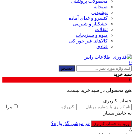
محصولات پروتئینی
صبحانه
نوشیدنی
کنسرو و غذای آماده
خشکبار و شیرینی
تنقلات
میوه و سبزیجات
کالاهای غیر خوراکی
قنادی
0
جستجو
سبد خرید
0
هیچ محصولی در سبد خرید نیست.
حساب کاربری
مرا
به خاطر بسپار
فراموشی گذرواژه؟
یا