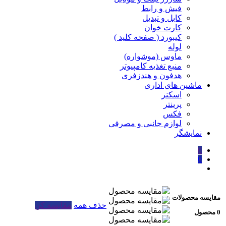
فیش و رابط
کابل و تبدیل
کارت خوان
کیبورد ( صفحه کلید )
لوله
ماوس (موشواره)
منبع تغذیه کامپیوتر
هدفون و هندزفری
ماشین های اداری
اسکنر
پرینتر
فکس
لوازم جانبی و مصرفی
نمایشگر
0
0
مقایسه محصولات
حذف همه
مقایسه کن
0 محصول