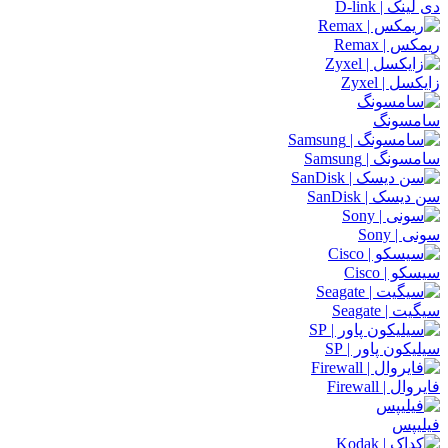
دی لینک | D-link
ریمکس | Remax
زایکسل | Zyxel
سامسونگ
سامسونگ | Samsung
سن دیسک | SanDisk
سونی | Sony
سیسکو | Cisco
سیگیت | Seagate
سیلیکون پاور | SP
فایروال | Firewall
فیلیپس