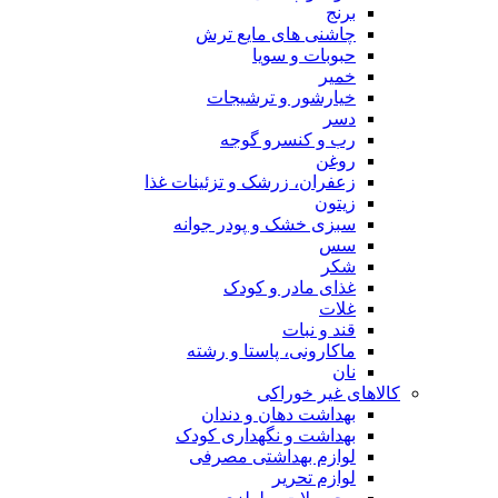
برنج
چاشنی های مایع ترش
حبوبات و سویا
خمیر
خیارشور و ترشیجات
دسر
رب و کنسرو گوجه
روغن
زعفران، زرشک و تزئینات غذا
زیتون
سبزی خشک و پودر جوانه
سس
شکر
غذای مادر و کودک
غلات
قند و نبات
ماکارونی، پاستا و رشته
نان
کالاهای غیر خوراکی
بهداشت دهان و دندان
بهداشت و نگهداری کودک
لوازم بهداشتی مصرفی
لوازم تحریر