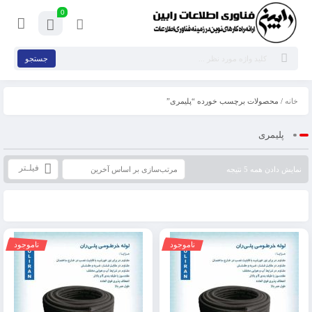
0
جستجو
خانه
/ محصولات برچسب خورده “پلیمری”
پلیمری
فیلـتر
نمایش دادن همه 5 نتیجه
ناموجود
ناموجود