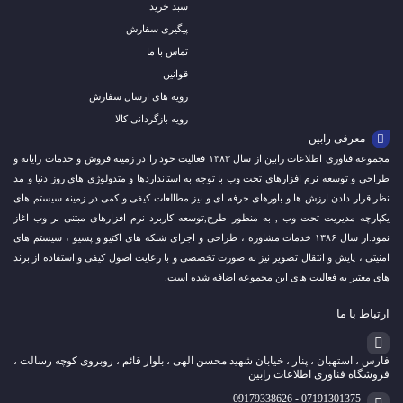
سبد خرید
پیگیری سفارش
تماس با ما
قوانین
رویه های ارسال سفارش
رویه بازگردانی کالا
معرفی رابین
مجموعه فناوری اطلاعات رابین از سال ۱۳۸۳ فعالیت خود را در زمینه فروش و خدمات رایانه و
طراحی و توسعه نرم افزارهای تحت وب با توجه به استانداردها و متدولوژی های روز دنیا و مد
نظر قرار دادن ارزش ها و باورهای حرفه ای و نیز مطالعات کیفی و کمی در زمینه سیستم های
یکپارچه مدیریت تحت وب , به منظور طرح,توسعه کاربرد نرم افزارهای مبتنی بر وب اغاز
نمود.از سال ۱۳۸۶ خدمات مشاوره ، طراحی و اجرای شبکه های اکتیو و پسیو ، سیستم های
امنیتی ، پایش و انتقال تصویر نیز به صورت تخصصی و با رعایت اصول کیفی و استفاده از برند
های معتبر به فعالیت های این مجموعه اضافه شده است.
ارتباط با ما
فارس ، استهبان ، پنار ، خیابان شهید محسن الهی ، بلوار قائم ، روبروی کوچه رسالت ،
فروشگاه فناوری اطلاعات رابین
07191301375 - 09179338626