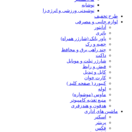
نوشابه
نوشیدنی ورزشی و انرژی‌زا
طرح تخفیف
لوازم جانبی و مصرفی
آداپتور
باتری
پاور بانک (شارژر همراه)
جعبه و رک
چند راهی برق و محافظ
داکت
شارژر تبلت و موبایل
فیش و رابط
کابل و تبدیل
کارت خوان
کیبورد ( صفحه کلید )
لوله
ماوس (موشواره)
منبع تغذیه کامپیوتر
هدفون و هندزفری
ماشین های اداری
اسکنر
پرینتر
فکس