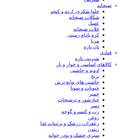
صبحانه
حلوا شکری، ارده و کنجد
شکلات صبحانه
عسل
غلات صبحانه
کره بادام زمینی
مربا
نان تازه
قنادی
شیرینی تازه
کالاهای اساسی و خوار و بار
ادویه و چاشنی
برنج
چاشنی های مایع ترش
حبوبات و سویا
خمیر
خیارشور و ترشیجات
دسر
رب و کنسرو گوجه
روغن
زعفران، زرشک و تزئینات غذا
زیتون
سبزی خشک و پودر جوانه