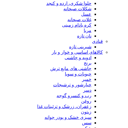
حلوا شکری، ارده و کنجد
شکلات صبحانه
عسل
غلات صبحانه
کره بادام زمینی
مربا
نان تازه
قنادی
شیرینی تازه
کالاهای اساسی و خوار و بار
ادویه و چاشنی
برنج
چاشنی های مایع ترش
حبوبات و سویا
خمیر
خیارشور و ترشیجات
دسر
رب و کنسرو گوجه
روغن
زعفران، زرشک و تزئینات غذا
زیتون
سبزی خشک و پودر جوانه
سس