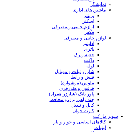
نمایشگر
ماشین های اداری
پرینتر
اسکنر
لوازم جانبی و مصرفی
فکس
لوازم جانبی و مصرفی
آداپتور
باتری
جعبه و رک
داکت
لوله
شارژر تبلت و موبایل
فیش و رابط
ماوس (موشواره)
هدفون و هندزفری
پاور بانک (شارژر همراه)
چند راهی برق و محافظ
کابل و تبدیل
کارت خوان
سوپر مارکت
کالاهای اساسی و خوار و بار
لبنیات