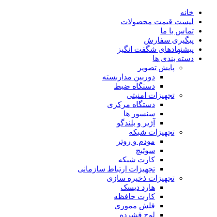
خانه
لیست قیمت محصولات
تماس با ما
پیگیری سفارش
پیشنهادهای شگفت انگیز
دسته بندی ها
پایش تصویر
دوربین مداربسته
دستگاه ضبط
تجهیزات امنیتی
دستگاه مرکزی
سنسور ها
آژیر و بلندگو
تجهیزات شبکه
مودم و روتر
سوئیچ
کارت شبکه
تجهیزات ارتباط سازمانی
تجهیزات ذخیره سازی
هارد دیسک
کارت حافظه
فلش مموری
لوح فشرده