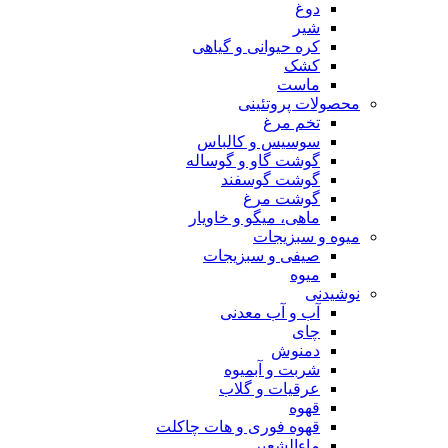
دوغ
شیر
کره حیوانی و گیاهی
کشک
ماست
محصولات پروتئینی
تخم مرغ
سوسیس و کالباس
گوشت گاو و گوساله
گوشت گوسفند
گوشت مرغ
ماهی، میگو و خاویار
میوه و سبزیجات
صیفی و سبزیجات
میوه
نوشیدنی
آب و آب معدنی
چای
دمنوش
شربت و آبمیوه
عرقیات و گلاب
قهوه
قهوه فوری و هات چاکلت
ماءالشعیر