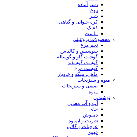
دسر آماده
دوغ
شیر
کره حیوانی و گیاهی
کشک
ماست
محصولات پروتئینی
تخم مرغ
سوسیس و کالباس
گوشت گاو و گوساله
گوشت گوسفند
گوشت مرغ
ماهی، میگو و خاویار
میوه و سبزیجات
صیفی و سبزیجات
میوه
نوشیدنی
آب و آب معدنی
چای
دمنوش
شربت و آبمیوه
عرقیات و گلاب
قهوه