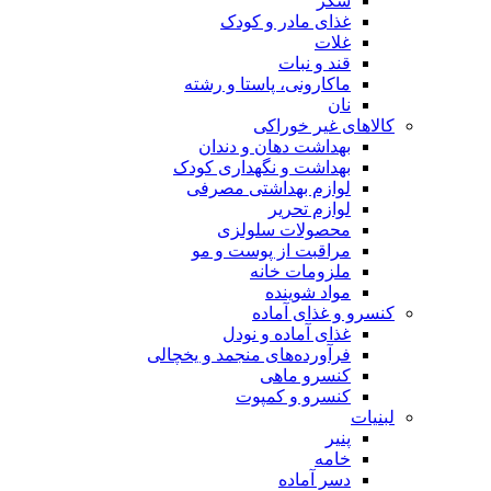
شکر
غذای مادر و کودک
غلات
قند و نبات
ماکارونی، پاستا و رشته
نان
کالاهای غیر خوراکی
بهداشت دهان و دندان
بهداشت و نگهداری کودک
لوازم بهداشتی مصرفی
لوازم تحریر
محصولات سلولزی
مراقبت از پوست و مو
ملزومات خانه
مواد شوینده
کنسرو و غذای آماده
غذای آماده و نودل
فرآورده‌های منجمد و یخچالی
کنسرو ماهی
کنسرو و کمپوت
لبنیات
پنیر
خامه
دسر آماده