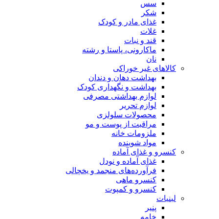
سس
شکر
غذای مادر و کودک
غلات
قند و نبات
ماکارونی، پاستا و رشته
نان
کالاهای غیر خوراکی
بهداشت دهان و دندان
بهداشت و نگهداری کودک
لوازم بهداشتی مصرفی
لوازم تحریر
محصولات سلولزی
مراقبت از پوست و مو
ملزومات خانه
مواد شوینده
کنسرو و غذای آماده
غذای آماده و نودل
فرآورده‌های منجمد و یخچالی
کنسرو ماهی
کنسرو و کمپوت
لبنیات
پنیر
خامه