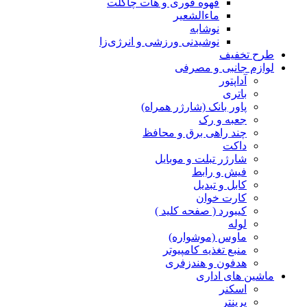
قهوه فوری و هات چاکلت
ماءالشعیر
نوشابه
نوشیدنی ورزشی و انرژی‌زا
طرح تخفیف
لوازم جانبی و مصرفی
آداپتور
باتری
پاور بانک (شارژر همراه)
جعبه و رک
چند راهی برق و محافظ
داکت
شارژر تبلت و موبایل
فیش و رابط
کابل و تبدیل
کارت خوان
کیبورد ( صفحه کلید )
لوله
ماوس (موشواره)
منبع تغذیه کامپیوتر
هدفون و هندزفری
ماشین های اداری
اسکنر
پرینتر