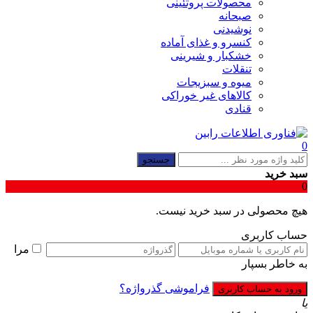
محصولات پروتئینی
صبحانه
نوشیدنی
کنسرو و غذای آماده
خشکبار و شیرینی
تنقلات
میوه و سبزیجات
کالاهای غیر خوراکی
قنادی
0
جستجو
سبد خرید
0
هیچ محصولی در سبد خرید نیست.
حساب کاربری
مرا
به خاطر بسپار
فراموشی گذرواژه؟
یا