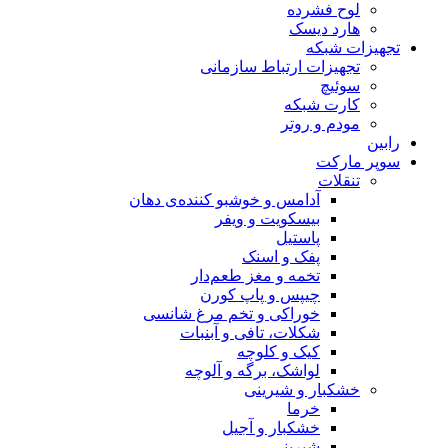
لوح فشرده
هارد دیسک
تجهیزات شبکه
تجهیزات ارتباط سازمانی
سوئیچ
کارت شبکه
مودم و روتر
رابین
سوپر مارکت
تنقلات
آدامس و خوشبو کننده‌ی دهان
بیسکویت و ویفر
پاستیل
پفک و اسنک
تخمه و مغز طعم‌دار
چیپس و پاپ کورن
خوراکی و تخم مرغ شانسی
شکلات، تافی و آبنبات
کیک و کلوچه
لواشک، برگه و آلوچه
خشکبار و شیرینی
خرما
خشکبار و آجیل
شیرینی