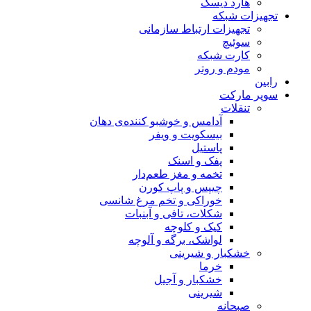
هارد دیسک
تجهیزات شبکه
تجهیزات ارتباط سازمانی
سوئیچ
کارت شبکه
مودم و روتر
رابین
سوپر مارکت
تنقلات
آدامس و خوشبو کننده‌ی دهان
بیسکویت و ویفر
پاستیل
پفک و اسنک
تخمه و مغز طعم‌دار
چیپس و پاپ کورن
خوراکی و تخم مرغ شانسی
شکلات، تافی و آبنبات
کیک و کلوچه
لواشک، برگه و آلوچه
خشکبار و شیرینی
خرما
خشکبار و آجیل
شیرینی
صبحانه