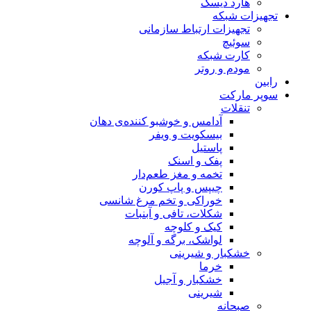
هارد دیسک
تجهیزات شبکه
تجهیزات ارتباط سازمانی
سوئیچ
کارت شبکه
مودم و روتر
رابین
سوپر مارکت
تنقلات
آدامس و خوشبو کننده‌ی دهان
بیسکویت و ویفر
پاستیل
پفک و اسنک
تخمه و مغز طعم‌دار
چیپس و پاپ کورن
خوراکی و تخم مرغ شانسی
شکلات، تافی و آبنبات
کیک و کلوچه
لواشک، برگه و آلوچه
خشکبار و شیرینی
خرما
خشکبار و آجیل
شیرینی
صبحانه