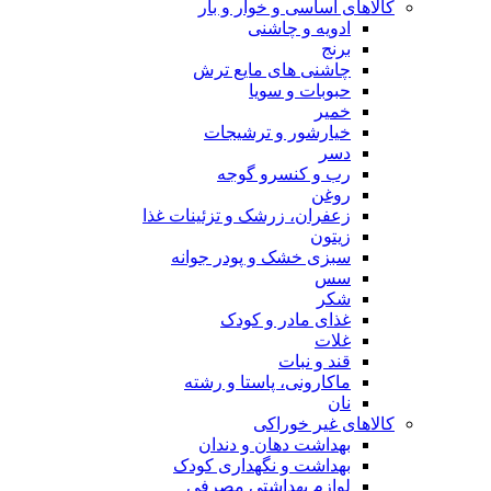
کالاهای اساسی و خوار و بار
ادویه و چاشنی
برنج
چاشنی های مایع ترش
حبوبات و سویا
خمیر
خیارشور و ترشیجات
دسر
رب و کنسرو گوجه
روغن
زعفران، زرشک و تزئینات غذا
زیتون
سبزی خشک و پودر جوانه
سس
شکر
غذای مادر و کودک
غلات
قند و نبات
ماکارونی، پاستا و رشته
نان
کالاهای غیر خوراکی
بهداشت دهان و دندان
بهداشت و نگهداری کودک
لوازم بهداشتی مصرفی