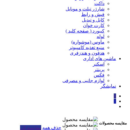
داکت
شارژر تبلت و موبایل
فیش و رابط
کابل و تبدیل
کارت خوان
کیبورد ( صفحه کلید )
لوله
ماوس (موشواره)
منبع تغذیه کامپیوتر
هدفون و هندزفری
ماشین های اداری
اسکنر
پرینتر
فکس
لوازم جانبی و مصرفی
نمایشگر
0
0
مقایسه محصولات
حذف همه
مقایسه کن