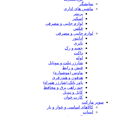
نمایشگر
ماشین های اداری
پرینتر
اسکنر
لوازم جانبی و مصرفی
فکس
لوازم جانبی و مصرفی
آداپتور
باتری
جعبه و رک
داکت
لوله
شارژر تبلت و موبایل
فیش و رابط
ماوس (موشواره)
هدفون و هندزفری
پاور بانک (شارژر همراه)
چند راهی برق و محافظ
کابل و تبدیل
کارت خوان
سوپر مارکت
کالاهای اساسی و خوار و بار
لبنیات