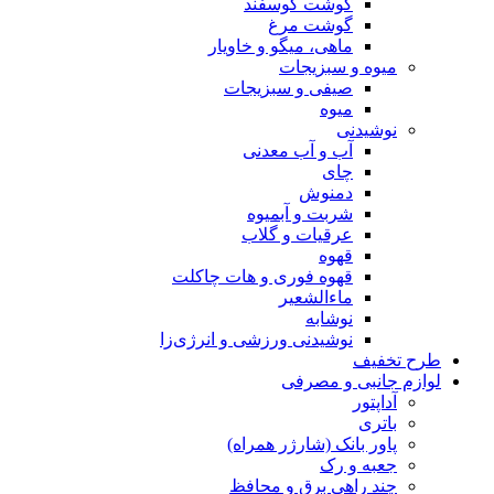
گوشت گوسفند
گوشت مرغ
ماهی، میگو و خاویار
میوه و سبزیجات
صیفی و سبزیجات
میوه
نوشیدنی
آب و آب معدنی
چای
دمنوش
شربت و آبمیوه
عرقیات و گلاب
قهوه
قهوه فوری و هات چاکلت
ماءالشعیر
نوشابه
نوشیدنی ورزشی و انرژی‌زا
طرح تخفیف
لوازم جانبی و مصرفی
آداپتور
باتری
پاور بانک (شارژر همراه)
جعبه و رک
چند راهی برق و محافظ