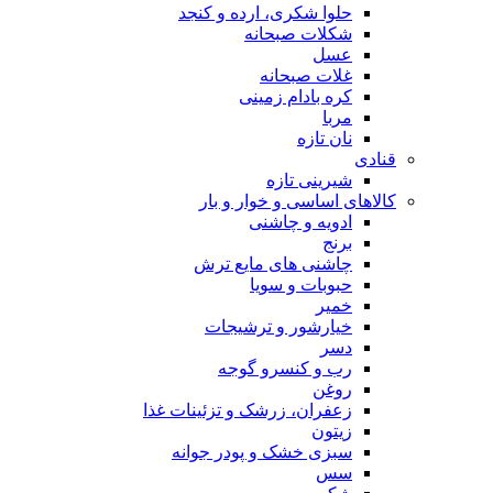
حلوا شکری، ارده و کنجد
شکلات صبحانه
عسل
غلات صبحانه
کره بادام زمینی
مربا
نان تازه
قنادی
شیرینی تازه
کالاهای اساسی و خوار و بار
ادویه و چاشنی
برنج
چاشنی های مایع ترش
حبوبات و سویا
خمیر
خیارشور و ترشیجات
دسر
رب و کنسرو گوجه
روغن
زعفران، زرشک و تزئینات غذا
زیتون
سبزی خشک و پودر جوانه
سس