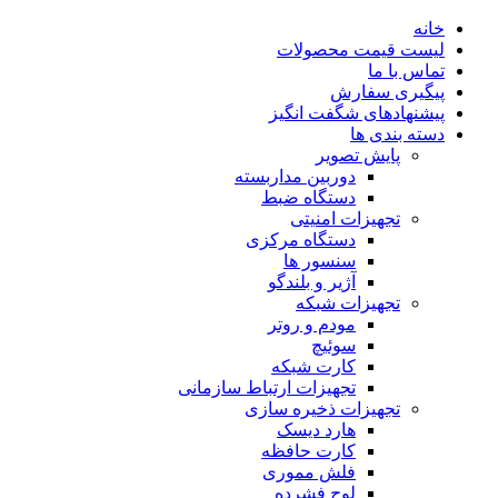
خانه
لیست قیمت محصولات
تماس با ما
پیگیری سفارش
پیشنهادهای شگفت انگیز
دسته بندی ها
پایش تصویر
دوربین مداربسته
دستگاه ضبط
تجهیزات امنیتی
دستگاه مرکزی
سنسور ها
آژیر و بلندگو
تجهیزات شبکه
مودم و روتر
سوئیچ
کارت شبکه
تجهیزات ارتباط سازمانی
تجهیزات ذخیره سازی
هارد دیسک
کارت حافظه
فلش مموری
لوح فشرده