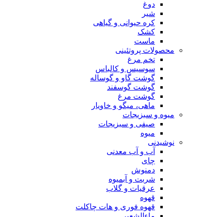
دوغ
شیر
کره حیوانی و گیاهی
کشک
ماست
محصولات پروتئینی
تخم مرغ
سوسیس و کالباس
گوشت گاو و گوساله
گوشت گوسفند
گوشت مرغ
ماهی، میگو و خاویار
میوه و سبزیجات
صیفی و سبزیجات
میوه
نوشیدنی
آب و آب معدنی
چای
دمنوش
شربت و آبمیوه
عرقیات و گلاب
قهوه
قهوه فوری و هات چاکلت
ماءالشعیر