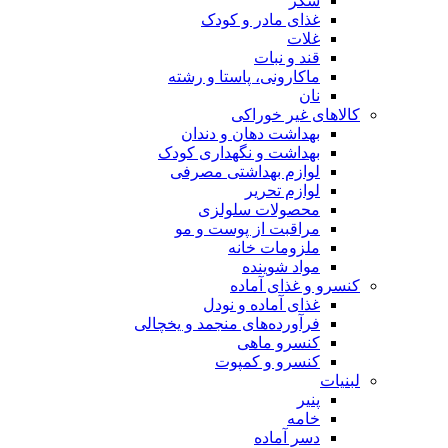
شکر
غذای مادر و کودک
غلات
قند و نبات
ماکارونی، پاستا و رشته
نان
کالاهای غیر خوراکی
بهداشت دهان و دندان
بهداشت و نگهداری کودک
لوازم بهداشتی مصرفی
لوازم تحریر
محصولات سلولزی
مراقبت از پوست و مو
ملزومات خانه
مواد شوینده
کنسرو و غذای آماده
غذای آماده و نودل
فرآورده‌های منجمد و یخچالی
کنسرو ماهی
کنسرو و کمپوت
لبنیات
پنیر
خامه
دسر آماده