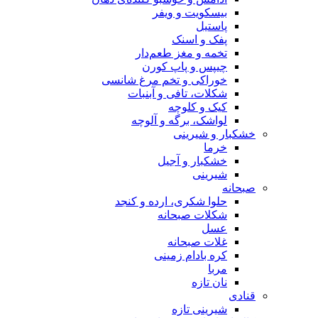
بیسکویت و ویفر
پاستیل
پفک و اسنک
تخمه و مغز طعم‌دار
چیپس و پاپ کورن
خوراکی و تخم مرغ شانسی
شکلات، تافی و آبنبات
کیک و کلوچه
لواشک، برگه و آلوچه
خشکبار و شیرینی
خرما
خشکبار و آجیل
شیرینی
صبحانه
حلوا شکری، ارده و کنجد
شکلات صبحانه
عسل
غلات صبحانه
کره بادام زمینی
مربا
نان تازه
قنادی
شیرینی تازه