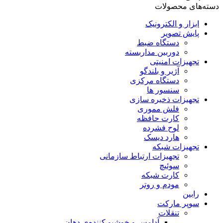
دسته‌های محصولات
ابزار و الکترونیک
پایش تصویر
دستگاه ضبط
دوربین مداربسته
تجهیزات امنیتی
آژیر و بلندگو
دستگاه مرکزی
سنسور ها
تجهیزات ذخیره سازی
فلش مموری
کارت حافظه
لوح فشرده
هارد دیسک
تجهیزات شبکه
تجهیزات ارتباط سازمانی
سوئیچ
کارت شبکه
مودم و روتر
رابین
سوپر مارکت
تنقلات
آدامس و خوشبو کننده‌ی دهان