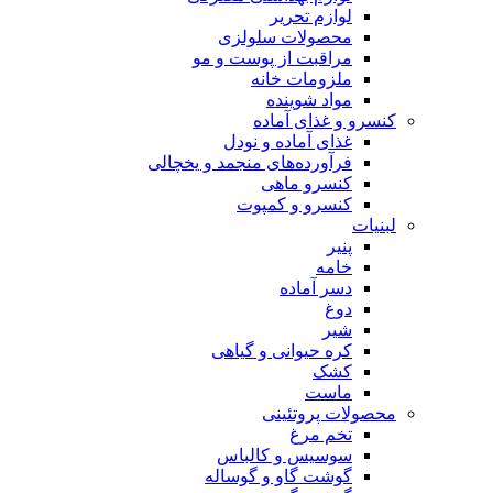
لوازم تحریر
محصولات سلولزی
مراقبت از پوست و مو
ملزومات خانه
مواد شوینده
کنسرو و غذای آماده
غذای آماده و نودل
فرآورده‌های منجمد و یخچالی
کنسرو ماهی
کنسرو و کمپوت
لبنیات
پنیر
خامه
دسر آماده
دوغ
شیر
کره حیوانی و گیاهی
کشک
ماست
محصولات پروتئینی
تخم مرغ
سوسیس و کالباس
گوشت گاو و گوساله