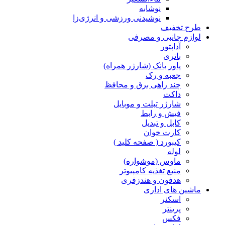
نوشابه
نوشیدنی ورزشی و انرژی‌زا
طرح تخفیف
لوازم جانبی و مصرفی
آداپتور
باتری
پاور بانک (شارژر همراه)
جعبه و رک
چند راهی برق و محافظ
داکت
شارژر تبلت و موبایل
فیش و رابط
کابل و تبدیل
کارت خوان
کیبورد ( صفحه کلید )
لوله
ماوس (موشواره)
منبع تغذیه کامپیوتر
هدفون و هندزفری
ماشین های اداری
اسکنر
پرینتر
فکس