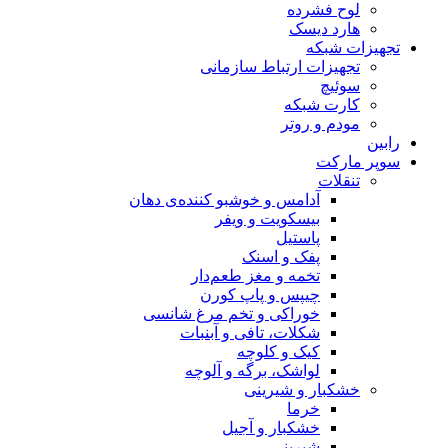
لوح فشرده
هارد دیسک
تجهیزات شبکه
تجهیزات ارتباط سازمانی
سوئیچ
کارت شبکه
مودم و روتر
رابین
سوپر مارکت
تنقلات
آدامس و خوشبو کننده‌ی دهان
بیسکویت و ویفر
پاستیل
پفک و اسنک
تخمه و مغز طعم‌دار
چیپس و پاپ کورن
خوراکی و تخم مرغ شانسی
شکلات، تافی و آبنبات
کیک و کلوچه
لواشک، برگه و آلوچه
خشکبار و شیرینی
خرما
خشکبار و آجیل
شیرینی