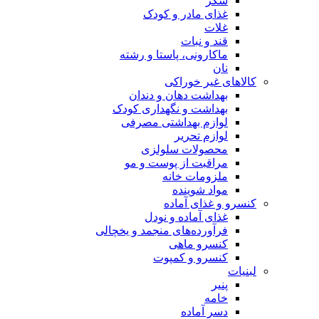
شکر
غذای مادر و کودک
غلات
قند و نبات
ماکارونی، پاستا و رشته
نان
کالاهای غیر خوراکی
بهداشت دهان و دندان
بهداشت و نگهداری کودک
لوازم بهداشتی مصرفی
لوازم تحریر
محصولات سلولزی
مراقبت از پوست و مو
ملزومات خانه
مواد شوینده
کنسرو و غذای آماده
غذای آماده و نودل
فرآورده‌های منجمد و یخچالی
کنسرو ماهی
کنسرو و کمپوت
لبنیات
پنیر
خامه
دسر آماده