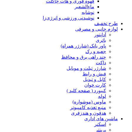
قهوه فوری و هات چاکلت
ماءالشعیر
نوشابه
نوشیدنی ورزشی و انرژی‌زا
طرح تخفیف
لوازم جانبی و مصرفی
آداپتور
باتری
پاور بانک (شارژر همراه)
جعبه و رک
چند راهی برق و محافظ
داکت
شارژر تبلت و موبایل
فیش و رابط
کابل و تبدیل
کارت خوان
کیبورد ( صفحه کلید )
لوله
ماوس (موشواره)
منبع تغذیه کامپیوتر
هدفون و هندزفری
ماشین های اداری
اسکنر
پرینتر