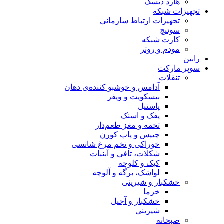
هارد دیسک
تجهیزات شبکه
تجهیزات ارتباط سازمانی
سوئیچ
کارت شبکه
مودم و روتر
رابین
سوپر مارکت
تنقلات
آدامس و خوشبو کننده‌ی دهان
بیسکویت و ویفر
پاستیل
پفک و اسنک
تخمه و مغز طعم‌دار
چیپس و پاپ کورن
خوراکی و تخم مرغ شانسی
شکلات، تافی و آبنبات
کیک و کلوچه
لواشک، برگه و آلوچه
خشکبار و شیرینی
خرما
خشکبار و آجیل
شیرینی
صبحانه