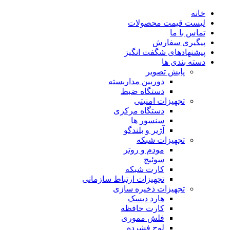
خانه
لیست قیمت محصولات
تماس با ما
پیگیری سفارش
پیشنهادهای شگفت انگیز
دسته بندی ها
پایش تصویر
دوربین مداربسته
دستگاه ضبط
تجهیزات امنیتی
دستگاه مرکزی
سنسور ها
آژیر و بلندگو
تجهیزات شبکه
مودم و روتر
سوئیچ
کارت شبکه
تجهیزات ارتباط سازمانی
تجهیزات ذخیره سازی
هارد دیسک
کارت حافظه
فلش مموری
لوح فشرده