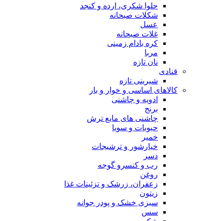
حلوا شکری، ارده و کنجد
شکلات صبحانه
عسل
غلات صبحانه
کره بادام زمینی
مربا
نان تازه
قنادی
شیرینی تازه
کالاهای اساسی و خوار و بار
ادویه و چاشنی
برنج
چاشنی های مایع ترش
حبوبات و سویا
خمیر
خیارشور و ترشیجات
دسر
رب و کنسرو گوجه
روغن
زعفران، زرشک و تزئینات غذا
زیتون
سبزی خشک و پودر جوانه
سس