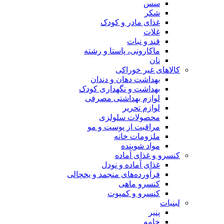
سس
شکر
غذای مادر و کودک
غلات
قند و نبات
ماکارونی، پاستا و رشته
نان
کالاهای غیر خوراکی
بهداشت دهان و دندان
بهداشت و نگهداری کودک
لوازم بهداشتی مصرفی
لوازم تحریر
محصولات سلولزی
مراقبت از پوست و مو
ملزومات خانه
مواد شوینده
کنسرو و غذای آماده
غذای آماده و نودل
فرآورده‌های منجمد و یخچالی
کنسرو ماهی
کنسرو و کمپوت
لبنیات
پنیر
خامه