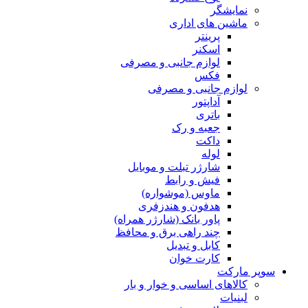
نمایشگر
ماشین های اداری
پرینتر
اسکنر
لوازم جانبی و مصرفی
فکس
لوازم جانبی و مصرفی
آداپتور
باتری
جعبه و رک
داکت
لوله
شارژر تبلت و موبایل
فیش و رابط
ماوس (موشواره)
هدفون و هندزفری
پاور بانک (شارژر همراه)
چند راهی برق و محافظ
کابل و تبدیل
کارت خوان
سوپر مارکت
کالاهای اساسی و خوار و بار
لبنیات