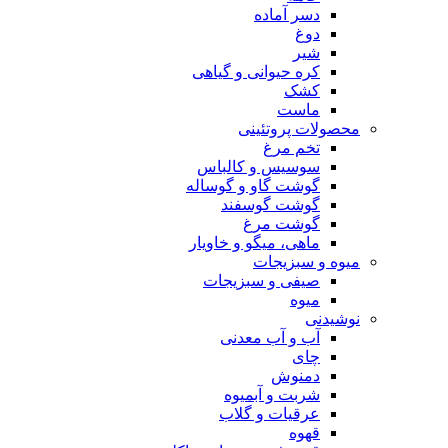
دسر آماده
دوغ
شیر
کره حیوانی و گیاهی
کشک
ماست
محصولات پروتئینی
تخم مرغ
سوسیس و کالباس
گوشت گاو و گوساله
گوشت گوسفند
گوشت مرغ
ماهی، میگو و خاویار
میوه و سبزیجات
صیفی و سبزیجات
میوه
نوشیدنی
آب و آب معدنی
چای
دمنوش
شربت و آبمیوه
عرقیات و گلاب
قهوه