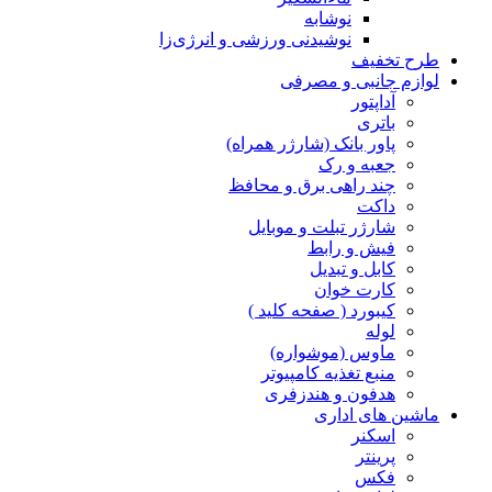
نوشابه
نوشیدنی ورزشی و انرژی‌زا
طرح تخفیف
لوازم جانبی و مصرفی
آداپتور
باتری
پاور بانک (شارژر همراه)
جعبه و رک
چند راهی برق و محافظ
داکت
شارژر تبلت و موبایل
فیش و رابط
کابل و تبدیل
کارت خوان
کیبورد ( صفحه کلید )
لوله
ماوس (موشواره)
منبع تغذیه کامپیوتر
هدفون و هندزفری
ماشین های اداری
اسکنر
پرینتر
فکس