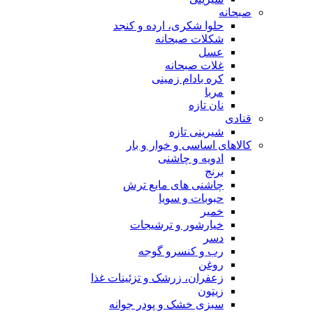
صبحانه
حلوا شکری، ارده و کنجد
شکلات صبحانه
عسل
غلات صبحانه
کره بادام زمینی
مربا
نان تازه
قنادی
شیرینی تازه
کالاهای اساسی و خوار و بار
ادویه و چاشنی
برنج
چاشنی های مایع ترش
حبوبات و سویا
خمیر
خیارشور و ترشیجات
دسر
رب و کنسرو گوجه
روغن
زعفران، زرشک و تزئینات غذا
زیتون
سبزی خشک و پودر جوانه