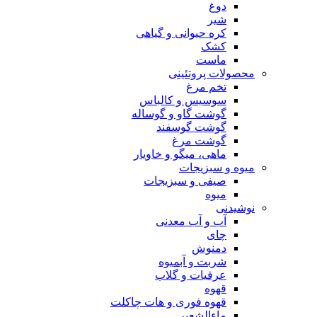
دوغ
شیر
کره حیوانی و گیاهی
کشک
ماست
محصولات پروتئینی
تخم مرغ
سوسیس و کالباس
گوشت گاو و گوساله
گوشت گوسفند
گوشت مرغ
ماهی، میگو و خاویار
میوه و سبزیجات
صیفی و سبزیجات
میوه
نوشیدنی
آب و آب معدنی
چای
دمنوش
شربت و آبمیوه
عرقیات و گلاب
قهوه
قهوه فوری و هات چاکلت
ماءالشعیر