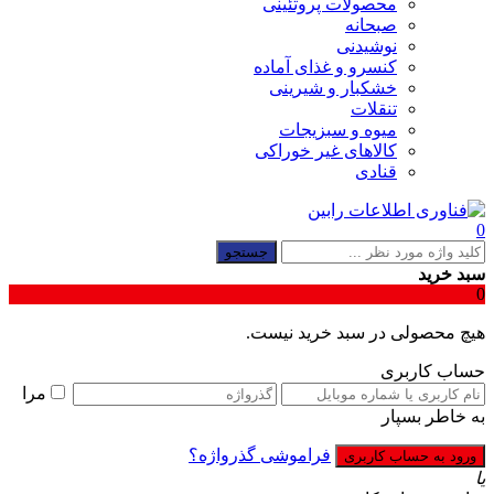
محصولات پروتئینی
صبحانه
نوشیدنی
کنسرو و غذای آماده
خشکبار و شیرینی
تنقلات
میوه و سبزیجات
کالاهای غیر خوراکی
قنادی
0
جستجو
سبد خرید
0
هیچ محصولی در سبد خرید نیست.
حساب کاربری
مرا
به خاطر بسپار
فراموشی گذرواژه؟
یا