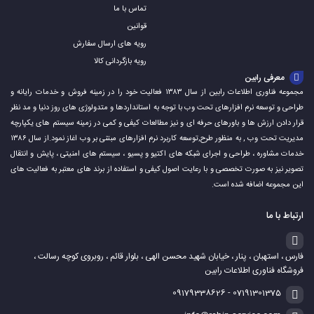
تماس با ما
قوانین
رویه های ارسال سفارش
رویه بازگردانی کالا
معرفی رابین
مجموعه فناوری اطلاعات رابین از سال ۱۳۸۳ فعالیت خود را در زمینه فروش و خدمات رایانه و
طراحی و توسعه نرم افزارهای تحت وب با توجه به استانداردها و متدولوژی های روز دنیا و مد نظر
قرار دادن ارزش ها و باورهای حرفه ای و نیز مطالعات کیفی و کمی در زمینه سیستم های یکپارچه
مدیریت تحت وب , به منظور طرح,توسعه کاربرد نرم افزارهای مبتنی بر وب اغاز نمود.از سال ۱۳۸۶
خدمات مشاوره ، طراحی و اجرای شبکه های اکتیو و پسیو ، سیستم های امنیتی ، پایش و انتقال
تصویر نیز به صورت تخصصی و با رعایت اصول کیفی و استفاده از برند های معتبر به فعالیت های
این مجموعه اضافه شده است.
ارتباط با ما
فارس ، استهبان ، پنار ، خیابان شهید محسن الهی ، بلوار قائم ، روبروی کوچه رسالت ،
فروشگاه فناوری اطلاعات رابین
07191301375 - 09179338626