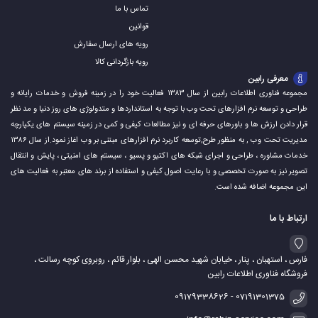
تماس با ما
قوانین
رویه های ارسال سفارش
رویه بازگردانی کالا
معرفی رابین
مجموعه فناوری اطلاعات رابین از سال ۱۳۸۳ فعالیت خود را در زمینه فروش و خدمات رایانه و
طراحی و توسعه نرم افزارهای تحت وب با توجه به استانداردها و متدولوژی های روز دنیا و مد نظر
قرار دادن ارزش ها و باورهای حرفه ای و نیز مطالعات کیفی و کمی در زمینه سیستم های یکپارچه
مدیریت تحت وب , به منظور طرح,توسعه کاربرد نرم افزارهای مبتنی بر وب اغاز نمود.از سال ۱۳۸۶
خدمات مشاوره ، طراحی و اجرای شبکه های اکتیو و پسیو ، سیستم های امنیتی ، پایش و انتقال
تصویر نیز به صورت تخصصی و با رعایت اصول کیفی و استفاده از برند های معتبر به فعالیت های
این مجموعه اضافه شده است.
ارتباط با ما
فارس ، استهبان ، پنار ، خیابان شهید محسن الهی ، بلوار قائم ، روبروی کوچه رسالت ،
فروشگاه فناوری اطلاعات رابین
07191301375 - 09179338626