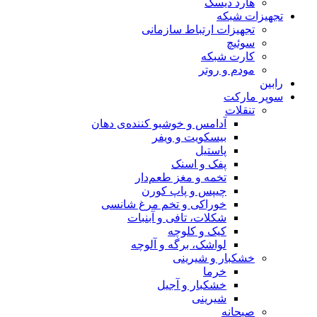
هارد دیسک
تجهیزات شبکه
تجهیزات ارتباط سازمانی
سوئیچ
کارت شبکه
مودم و روتر
رابین
سوپر مارکت
تنقلات
آدامس و خوشبو کننده‌ی دهان
بیسکویت و ویفر
پاستیل
پفک و اسنک
تخمه و مغز طعم‌دار
چیپس و پاپ کورن
خوراکی و تخم مرغ شانسی
شکلات، تافی و آبنبات
کیک و کلوچه
لواشک، برگه و آلوچه
خشکبار و شیرینی
خرما
خشکبار و آجیل
شیرینی
صبحانه