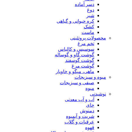
دسر آماده
دوغ
شیر
کره حیوانی و گیاهی
کشک
ماست
محصولات پروتئینی
تخم مرغ
سوسیس و کالباس
گوشت گاو و گوساله
گوشت گوسفند
گوشت مرغ
ماهی، میگو و خاویار
میوه و سبزیجات
صیفی و سبزیجات
میوه
نوشیدنی
آب و آب معدنی
چای
دمنوش
شربت و آبمیوه
عرقیات و گلاب
قهوه