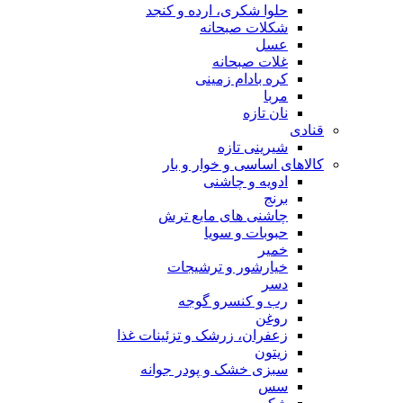
حلوا شکری، ارده و کنجد
شکلات صبحانه
عسل
غلات صبحانه
کره بادام زمینی
مربا
نان تازه
قنادی
شیرینی تازه
کالاهای اساسی و خوار و بار
ادویه و چاشنی
برنج
چاشنی های مایع ترش
حبوبات و سویا
خمیر
خیارشور و ترشیجات
دسر
رب و کنسرو گوجه
روغن
زعفران، زرشک و تزئینات غذا
زیتون
سبزی خشک و پودر جوانه
سس