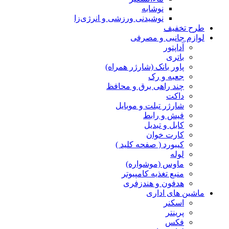
نوشابه
نوشیدنی ورزشی و انرژی‌زا
طرح تخفیف
لوازم جانبی و مصرفی
آداپتور
باتری
پاور بانک (شارژر همراه)
جعبه و رک
چند راهی برق و محافظ
داکت
شارژر تبلت و موبایل
فیش و رابط
کابل و تبدیل
کارت خوان
کیبورد ( صفحه کلید )
لوله
ماوس (موشواره)
منبع تغذیه کامپیوتر
هدفون و هندزفری
ماشین های اداری
اسکنر
پرینتر
فکس