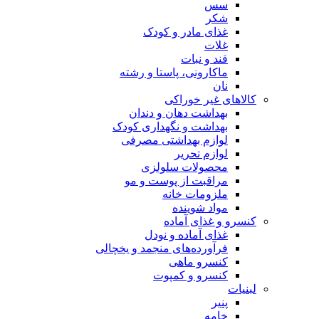
سس
شکر
غذای مادر و کودک
غلات
قند و نبات
ماکارونی، پاستا و رشته
نان
کالاهای غیر خوراکی
بهداشت دهان و دندان
بهداشت و نگهداری کودک
لوازم بهداشتی مصرفی
لوازم تحریر
محصولات سلولزی
مراقبت از پوست و مو
ملزومات خانه
مواد شوینده
کنسرو و غذای آماده
غذای آماده و نودل
فرآورده‌های منجمد و یخچالی
کنسرو ماهی
کنسرو و کمپوت
لبنیات
پنیر
خامه