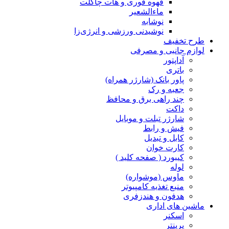
قهوه فوری و هات چاکلت
ماءالشعیر
نوشابه
نوشیدنی ورزشی و انرژی‌زا
طرح تخفیف
لوازم جانبی و مصرفی
آداپتور
باتری
پاور بانک (شارژر همراه)
جعبه و رک
چند راهی برق و محافظ
داکت
شارژر تبلت و موبایل
فیش و رابط
کابل و تبدیل
کارت خوان
کیبورد ( صفحه کلید )
لوله
ماوس (موشواره)
منبع تغذیه کامپیوتر
هدفون و هندزفری
ماشین های اداری
اسکنر
پرینتر