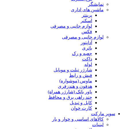
نمایشگر
ماشین های اداری
پرینتر
اسکنر
لوازم جانبی و مصرفی
فکس
لوازم جانبی و مصرفی
آداپتور
باتری
جعبه و رک
داکت
لوله
شارژر تبلت و موبایل
فیش و رابط
ماوس (موشواره)
هدفون و هندزفری
پاور بانک (شارژر همراه)
چند راهی برق و محافظ
کابل و تبدیل
کارت خوان
سوپر مارکت
کالاهای اساسی و خوار و بار
لبنیات