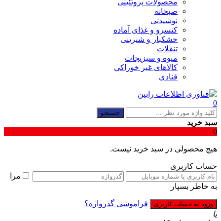
محصولات پروتئینی
صبحانه
نوشیدنی
کنسرو و غذای آماده
خشکبار و شیرینی
تنقلات
میوه و سبزیجات
کالاهای غیر خوراکی
قنادی
0
جستجو
سبد خرید
0
هیچ محصولی در سبد خرید نیست.
حساب کاربری
مرا
به خاطر بسپار
فراموشی گذرواژه؟
یا