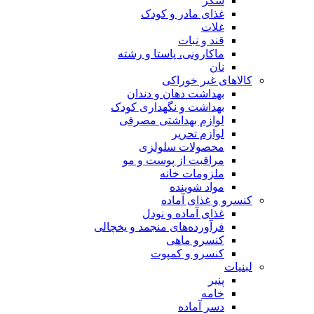
شکر
غذای مادر و کودک
غلات
قند و نبات
ماکارونی، پاستا و رشته
نان
کالاهای غیر خوراکی
بهداشت دهان و دندان
بهداشت و نگهداری کودک
لوازم بهداشتی مصرفی
لوازم تحریر
محصولات سلولزی
مراقبت از پوست و مو
ملزومات خانه
مواد شوینده
کنسرو و غذای آماده
غذای آماده و نودل
فرآورده‌های منجمد و یخچالی
کنسرو ماهی
کنسرو و کمپوت
لبنیات
پنیر
خامه
دسر آماده