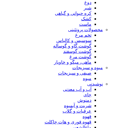
دوغ
شیر
کره حیوانی و گیاهی
کشک
ماست
محصولات پروتئینی
تخم مرغ
سوسیس و کالباس
گوشت گاو و گوساله
گوشت گوسفند
گوشت مرغ
ماهی، میگو و خاویار
میوه و سبزیجات
صیفی و سبزیجات
میوه
نوشیدنی
آب و آب معدنی
چای
دمنوش
شربت و آبمیوه
عرقیات و گلاب
قهوه
قهوه فوری و هات چاکلت
ماءالشعیر