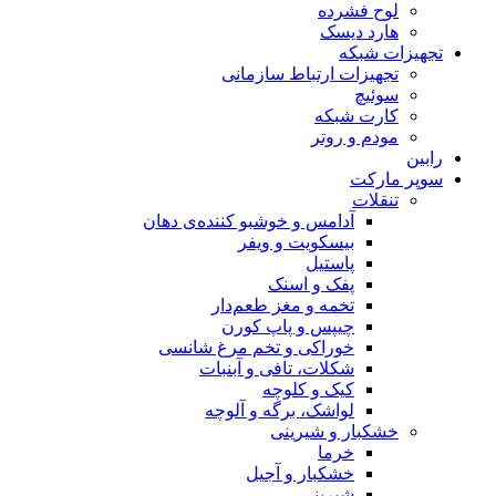
لوح فشرده
هارد دیسک
تجهیزات شبکه
تجهیزات ارتباط سازمانی
سوئیچ
کارت شبکه
مودم و روتر
رابین
سوپر مارکت
تنقلات
آدامس و خوشبو کننده‌ی دهان
بیسکویت و ویفر
پاستیل
پفک و اسنک
تخمه و مغز طعم‌دار
چیپس و پاپ کورن
خوراکی و تخم مرغ شانسی
شکلات، تافی و آبنبات
کیک و کلوچه
لواشک، برگه و آلوچه
خشکبار و شیرینی
خرما
خشکبار و آجیل
شیرینی