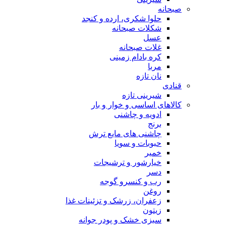
صبحانه
حلوا شکری، ارده و کنجد
شکلات صبحانه
عسل
غلات صبحانه
کره بادام زمینی
مربا
نان تازه
قنادی
شیرینی تازه
کالاهای اساسی و خوار و بار
ادویه و چاشنی
برنج
چاشنی های مایع ترش
حبوبات و سویا
خمیر
خیارشور و ترشیجات
دسر
رب و کنسرو گوجه
روغن
زعفران، زرشک و تزئینات غذا
زیتون
سبزی خشک و پودر جوانه