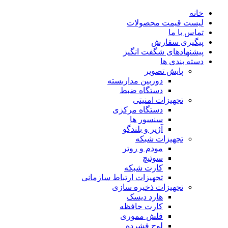
خانه
لیست قیمت محصولات
تماس با ما
پیگیری سفارش
پیشنهادهای شگفت انگیز
دسته بندی ها
پایش تصویر
دوربین مداربسته
دستگاه ضبط
تجهیزات امنیتی
دستگاه مرکزی
سنسور ها
آژیر و بلندگو
تجهیزات شبکه
مودم و روتر
سوئیچ
کارت شبکه
تجهیزات ارتباط سازمانی
تجهیزات ذخیره سازی
هارد دیسک
کارت حافظه
فلش مموری
لوح فشرده