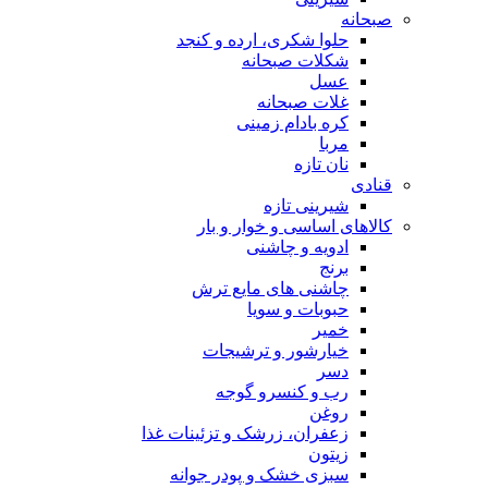
صبحانه
حلوا شکری، ارده و کنجد
شکلات صبحانه
عسل
غلات صبحانه
کره بادام زمینی
مربا
نان تازه
قنادی
شیرینی تازه
کالاهای اساسی و خوار و بار
ادویه و چاشنی
برنج
چاشنی های مایع ترش
حبوبات و سویا
خمیر
خیارشور و ترشیجات
دسر
رب و کنسرو گوجه
روغن
زعفران، زرشک و تزئینات غذا
زیتون
سبزی خشک و پودر جوانه