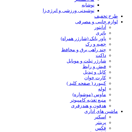
نوشابه
نوشیدنی ورزشی و انرژی‌زا
طرح تخفیف
لوازم جانبی و مصرفی
آداپتور
باتری
پاور بانک (شارژر همراه)
جعبه و رک
چند راهی برق و محافظ
داکت
شارژر تبلت و موبایل
فیش و رابط
کابل و تبدیل
کارت خوان
کیبورد ( صفحه کلید )
لوله
ماوس (موشواره)
منبع تغذیه کامپیوتر
هدفون و هندزفری
ماشین های اداری
اسکنر
پرینتر
فکس