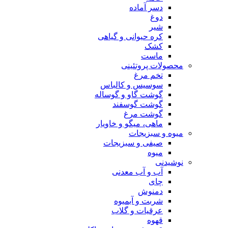
دسر آماده
دوغ
شیر
کره حیوانی و گیاهی
کشک
ماست
محصولات پروتئینی
تخم مرغ
سوسیس و کالباس
گوشت گاو و گوساله
گوشت گوسفند
گوشت مرغ
ماهی، میگو و خاویار
میوه و سبزیجات
صیفی و سبزیجات
میوه
نوشیدنی
آب و آب معدنی
چای
دمنوش
شربت و آبمیوه
عرقیات و گلاب
قهوه