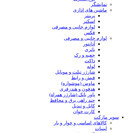
نمایشگر
ماشین های اداری
پرینتر
اسکنر
لوازم جانبی و مصرفی
فکس
لوازم جانبی و مصرفی
آداپتور
باتری
جعبه و رک
داکت
لوله
شارژر تبلت و موبایل
فیش و رابط
ماوس (موشواره)
هدفون و هندزفری
پاور بانک (شارژر همراه)
چند راهی برق و محافظ
کابل و تبدیل
کارت خوان
سوپر مارکت
کالاهای اساسی و خوار و بار
لبنیات