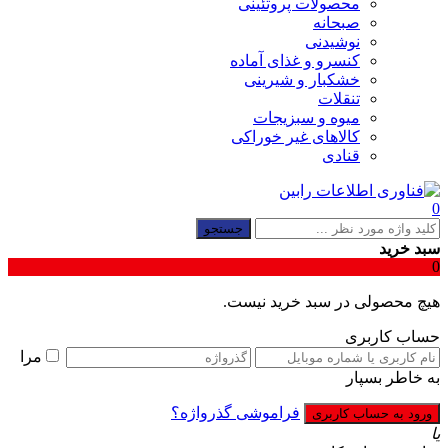
محصولات پروتئینی
صبحانه
نوشیدنی
کنسرو و غذای آماده
خشکبار و شیرینی
تنقلات
میوه و سبزیجات
کالاهای غیر خوراکی
قنادی
0
جستجو
سبد خرید
0
هیچ محصولی در سبد خرید نیست.
حساب کاربری
مرا
به خاطر بسپار
فراموشی گذرواژه؟
یا