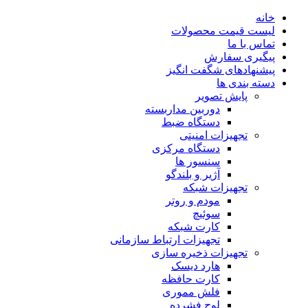
خانه
لیست قیمت محصولات
تماس با ما
پیگیری سفارش
پیشنهادهای شگفت انگیز
دسته بندی ها
پایش تصویر
دوربین مداربسته
دستگاه ضبط
تجهیزات امنیتی
دستگاه مرکزی
سنسور ها
آژیر و بلندگو
تجهیزات شبکه
مودم و روتر
سوئیچ
کارت شبکه
تجهیزات ارتباط سازمانی
تجهیزات ذخیره سازی
هارد دیسک
کارت حافظه
فلش مموری
لوح فشرده