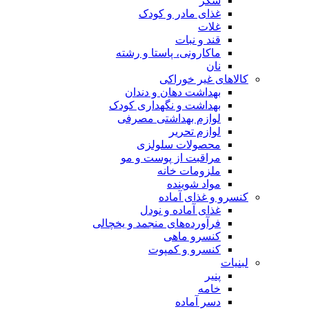
شکر
غذای مادر و کودک
غلات
قند و نبات
ماکارونی، پاستا و رشته
نان
کالاهای غیر خوراکی
بهداشت دهان و دندان
بهداشت و نگهداری کودک
لوازم بهداشتی مصرفی
لوازم تحریر
محصولات سلولزی
مراقبت از پوست و مو
ملزومات خانه
مواد شوینده
کنسرو و غذای آماده
غذای آماده و نودل
فرآورده‌های منجمد و یخچالی
کنسرو ماهی
کنسرو و کمپوت
لبنیات
پنیر
خامه
دسر آماده