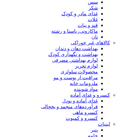
سس
شکر
غذای مادر و کودک
غلات
قند و نبات
ماکارونی، پاستا و رشته
نان
کالاهای غیر خوراکی
بهداشت دهان و دندان
بهداشت و نگهداری کودک
لوازم بهداشتی مصرفی
لوازم تحریر
محصولات سلولزی
مراقبت از پوست و مو
ملزومات خانه
مواد شوینده
کنسرو و غذای آماده
غذای آماده و نودل
فرآورده‌های منجمد و یخچالی
کنسرو ماهی
کنسرو و کمپوت
لبنیات
پنیر
خامه