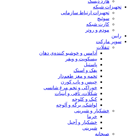
هارد دیسک
تجهیزات شبکه
تجهیزات ارتباط سازمانی
سوئیچ
کارت شبکه
مودم و روتر
رابین
سوپر مارکت
تنقلات
آدامس و خوشبو کننده‌ی دهان
بیسکویت و ویفر
پاستیل
پفک و اسنک
تخمه و مغز طعم‌دار
چیپس و پاپ کورن
خوراکی و تخم مرغ شانسی
شکلات، تافی و آبنبات
کیک و کلوچه
لواشک، برگه و آلوچه
خشکبار و شیرینی
خرما
خشکبار و آجیل
شیرینی
صبحانه