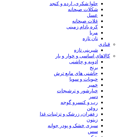
حلوا شکری، ارده و کنجد
شکلات صبحانه
عسل
غلات صبحانه
کره بادام زمینی
مربا
نان تازه
قنادی
شیرینی تازه
کالاهای اساسی و خوار و بار
ادویه و چاشنی
برنج
چاشنی های مایع ترش
حبوبات و سویا
خمیر
خیارشور و ترشیجات
دسر
رب و کنسرو گوجه
روغن
زعفران، زرشک و تزئینات غذا
زیتون
سبزی خشک و پودر جوانه
سس