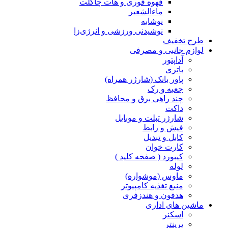
قهوه فوری و هات چاکلت
ماءالشعیر
نوشابه
نوشیدنی ورزشی و انرژی‌زا
طرح تخفیف
لوازم جانبی و مصرفی
آداپتور
باتری
پاور بانک (شارژر همراه)
جعبه و رک
چند راهی برق و محافظ
داکت
شارژر تبلت و موبایل
فیش و رابط
کابل و تبدیل
کارت خوان
کیبورد ( صفحه کلید )
لوله
ماوس (موشواره)
منبع تغذیه کامپیوتر
هدفون و هندزفری
ماشین های اداری
اسکنر
پرینتر