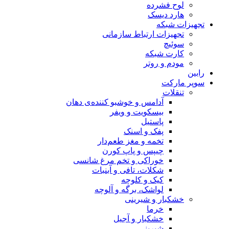
لوح فشرده
هارد دیسک
تجهیزات شبکه
تجهیزات ارتباط سازمانی
سوئیچ
کارت شبکه
مودم و روتر
رابین
سوپر مارکت
تنقلات
آدامس و خوشبو کننده‌ی دهان
بیسکویت و ویفر
پاستیل
پفک و اسنک
تخمه و مغز طعم‌دار
چیپس و پاپ کورن
خوراکی و تخم مرغ شانسی
شکلات، تافی و آبنبات
کیک و کلوچه
لواشک، برگه و آلوچه
خشکبار و شیرینی
خرما
خشکبار و آجیل
شیرینی