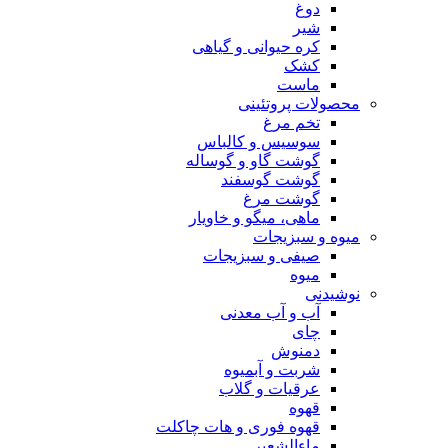
دوغ
شیر
کره حیوانی و گیاهی
کشک
ماست
محصولات پروتئینی
تخم مرغ
سوسیس و کالباس
گوشت گاو و گوساله
گوشت گوسفند
گوشت مرغ
ماهی، میگو و خاویار
میوه و سبزیجات
صیفی و سبزیجات
میوه
نوشیدنی
آب و آب معدنی
چای
دمنوش
شربت و آبمیوه
عرقیات و گلاب
قهوه
قهوه فوری و هات چاکلت
ماءالشعیر