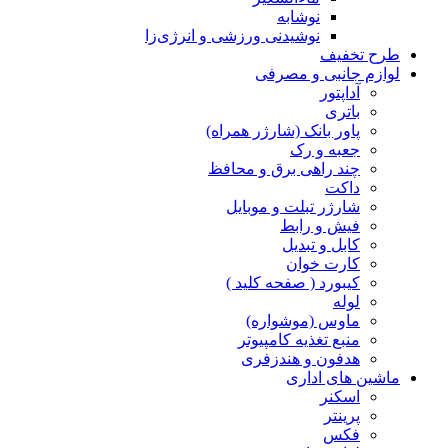
نوشابه
نوشیدنی ورزشی و انرژی‌زا
طرح تخفیف
لوازم جانبی و مصرفی
آداپتور
باتری
پاور بانک (شارژر همراه)
جعبه و رک
چند راهی برق و محافظ
داکت
شارژر تبلت و موبایل
فیش و رابط
کابل و تبدیل
کارت خوان
کیبورد ( صفحه کلید )
لوله
ماوس (موشواره)
منبع تغذیه کامپیوتر
هدفون و هندزفری
ماشین های اداری
اسکنر
پرینتر
فکس