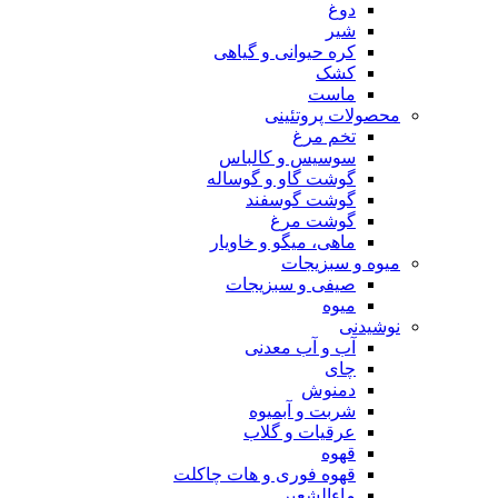
دوغ
شیر
کره حیوانی و گیاهی
کشک
ماست
محصولات پروتئینی
تخم مرغ
سوسیس و کالباس
گوشت گاو و گوساله
گوشت گوسفند
گوشت مرغ
ماهی، میگو و خاویار
میوه و سبزیجات
صیفی و سبزیجات
میوه
نوشیدنی
آب و آب معدنی
چای
دمنوش
شربت و آبمیوه
عرقیات و گلاب
قهوه
قهوه فوری و هات چاکلت
ماءالشعیر