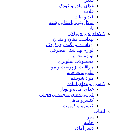
شکر
غذای مادر و کودک
غلات
قند و نبات
ماکارونی، پاستا و رشته
نان
کالاهای غیر خوراکی
بهداشت دهان و دندان
بهداشت و نگهداری کودک
لوازم بهداشتی مصرفی
لوازم تحریر
محصولات سلولزی
مراقبت از پوست و مو
ملزومات خانه
مواد شوینده
کنسرو و غذای آماده
غذای آماده و نودل
فرآورده‌های منجمد و یخچالی
کنسرو ماهی
کنسرو و کمپوت
لبنیات
پنیر
خامه
دسر آماده