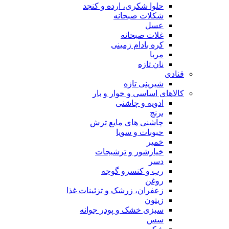
حلوا شکری، ارده و کنجد
شکلات صبحانه
عسل
غلات صبحانه
کره بادام زمینی
مربا
نان تازه
قنادی
شیرینی تازه
کالاهای اساسی و خوار و بار
ادویه و چاشنی
برنج
چاشنی های مایع ترش
حبوبات و سویا
خمیر
خیارشور و ترشیجات
دسر
رب و کنسرو گوجه
روغن
زعفران، زرشک و تزئینات غذا
زیتون
سبزی خشک و پودر جوانه
سس