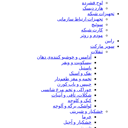
لوح فشرده
هارد دیسک
تجهیزات شبکه
تجهیزات ارتباط سازمانی
سوئیچ
کارت شبکه
مودم و روتر
رابین
سوپر مارکت
تنقلات
آدامس و خوشبو کننده‌ی دهان
بیسکویت و ویفر
پاستیل
پفک و اسنک
تخمه و مغز طعم‌دار
چیپس و پاپ کورن
خوراکی و تخم مرغ شانسی
شکلات، تافی و آبنبات
کیک و کلوچه
لواشک، برگه و آلوچه
خشکبار و شیرینی
خرما
خشکبار و آجیل
شیرینی