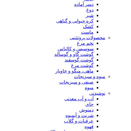
دسر آماده
دوغ
شیر
کره حیوانی و گیاهی
کشک
ماست
محصولات پروتئینی
تخم مرغ
سوسیس و کالباس
گوشت گاو و گوساله
گوشت گوسفند
گوشت مرغ
ماهی، میگو و خاویار
میوه و سبزیجات
صیفی و سبزیجات
میوه
نوشیدنی
آب و آب معدنی
چای
دمنوش
شربت و آبمیوه
عرقیات و گلاب
قهوه