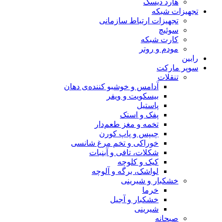
هارد دیسک
تجهیزات شبکه
تجهیزات ارتباط سازمانی
سوئیچ
کارت شبکه
مودم و روتر
رابین
سوپر مارکت
تنقلات
آدامس و خوشبو کننده‌ی دهان
بیسکویت و ویفر
پاستیل
پفک و اسنک
تخمه و مغز طعم‌دار
چیپس و پاپ کورن
خوراکی و تخم مرغ شانسی
شکلات، تافی و آبنبات
کیک و کلوچه
لواشک، برگه و آلوچه
خشکبار و شیرینی
خرما
خشکبار و آجیل
شیرینی
صبحانه