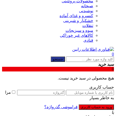
محصولات پروتئینی
صبحانه
نوشیدنی
کنسرو و غذای آماده
خشکبار و شیرینی
تنقلات
میوه و سبزیجات
کالاهای غیر خوراکی
قنادی
0
جستجو
سبد خرید
0
هیچ محصولی در سبد خرید نیست.
حساب کاربری
مرا
به خاطر بسپار
فراموشی گذرواژه؟
یا