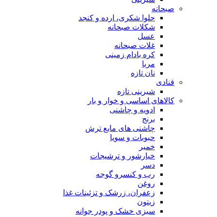
صبحانه
حلوا شکری، ارده و کنجد
شکلات صبحانه
عسل
غلات صبحانه
کره بادام زمینی
مربا
نان تازه
قنادی
شیرینی تازه
کالاهای اساسی و خوار و بار
ادویه و چاشنی
برنج
چاشنی های مایع ترش
حبوبات و سویا
خمیر
خیارشور و ترشیجات
دسر
رب و کنسرو گوجه
روغن
زعفران، زرشک و تزئینات غذا
زیتون
سبزی خشک و پودر جوانه