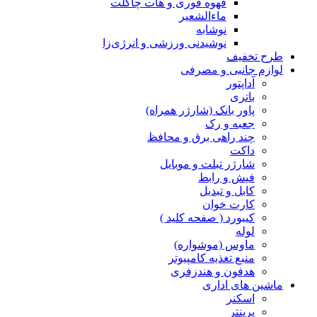
قهوه فوری و هات چاکلت
ماءالشعیر
نوشابه
نوشیدنی ورزشی و انرژی‌زا
طرح تخفیف
لوازم جانبی و مصرفی
آداپتور
باتری
پاور بانک (شارژر همراه)
جعبه و رک
چند راهی برق و محافظ
داکت
شارژر تبلت و موبایل
فیش و رابط
کابل و تبدیل
کارت خوان
کیبورد ( صفحه کلید )
لوله
ماوس (موشواره)
منبع تغذیه کامپیوتر
هدفون و هندزفری
ماشین های اداری
اسکنر
پرینتر