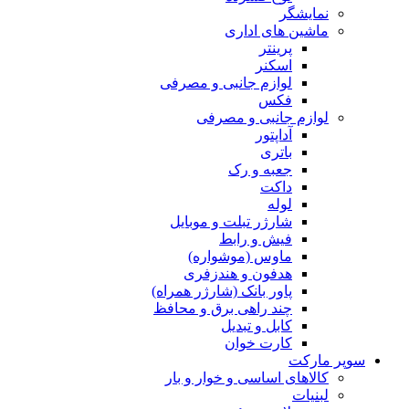
نمایشگر
ماشین های اداری
پرینتر
اسکنر
لوازم جانبی و مصرفی
فکس
لوازم جانبی و مصرفی
آداپتور
باتری
جعبه و رک
داکت
لوله
شارژر تبلت و موبایل
فیش و رابط
ماوس (موشواره)
هدفون و هندزفری
پاور بانک (شارژر همراه)
چند راهی برق و محافظ
کابل و تبدیل
کارت خوان
سوپر مارکت
کالاهای اساسی و خوار و بار
لبنیات