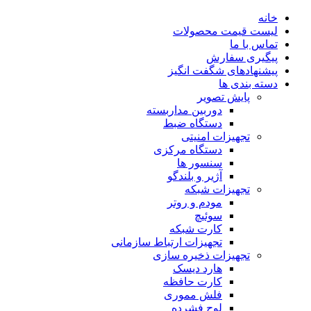
خانه
لیست قیمت محصولات
تماس با ما
پیگیری سفارش
پیشنهادهای شگفت انگیز
دسته بندی ها
پایش تصویر
دوربین مداربسته
دستگاه ضبط
تجهیزات امنیتی
دستگاه مرکزی
سنسور ها
آژیر و بلندگو
تجهیزات شبکه
مودم و روتر
سوئیچ
کارت شبکه
تجهیزات ارتباط سازمانی
تجهیزات ذخیره سازی
هارد دیسک
کارت حافظه
فلش مموری
لوح فشرده