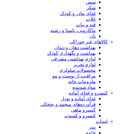
سس
شکر
غذای مادر و کودک
غلات
قند و نبات
ماکارونی، پاستا و رشته
نان
کالاهای غیر خوراکی
بهداشت دهان و دندان
بهداشت و نگهداری کودک
لوازم بهداشتی مصرفی
لوازم تحریر
محصولات سلولزی
مراقبت از پوست و مو
ملزومات خانه
مواد شوینده
کنسرو و غذای آماده
غذای آماده و نودل
فرآورده‌های منجمد و یخچالی
کنسرو ماهی
کنسرو و کمپوت
لبنیات
پنیر
خامه