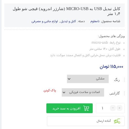
کابل تبدیل USB به MICRO-USB (شارژر اندروید) قیچی شو طول
۱٫۴ متر
شناسه محصول:
نامعلوم
دسته:
کابل و تبدیل
,
لوازم جانبی و مصرفی
ویژگی های محصول:
نوع رابط: micro-usb
طول کابل: ۱۴۰ سانتی متر
قابلیت برش محل خرابی کابل و اتصال مجدد سوکت: دارد
115,000
تومان
رنگ
پاک کردن
گارانتی
افزودن به سبد خرید
آماده ارسال