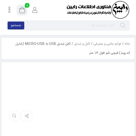
0
جستجو
خانه
/
لوازم جانبی و مصرفی
/
کابل و تبدیل
/ کابل تبدیل USB به MICRO-USB (شارژر
اندروید) قیچی شو طول ۱٫۴ متر