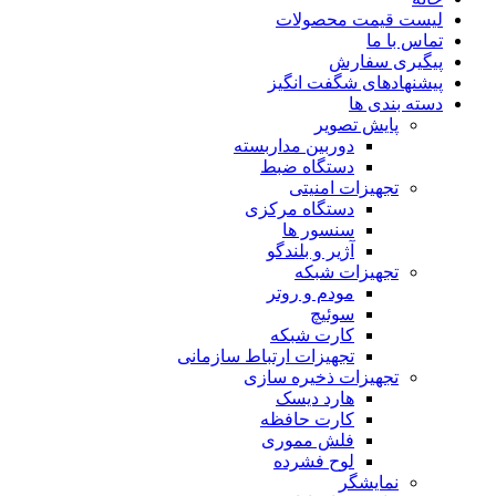
لیست قیمت محصولات
تماس با ما
پیگیری سفارش
پیشنهادهای شگفت انگیز
دسته بندی ها
پایش تصویر
دوربین مداربسته
دستگاه ضبط
تجهیزات امنیتی
دستگاه مرکزی
سنسور ها
آژیر و بلندگو
تجهیزات شبکه
مودم و روتر
سوئیچ
کارت شبکه
تجهیزات ارتباط سازمانی
تجهیزات ذخیره سازی
هارد دیسک
کارت حافظه
فلش مموری
لوح فشرده
نمایشگر