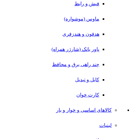
فیش و رابط
ماوس (موشواره)
هدفون و هندزفری
پاور بانک (شارژر همراه)
چند راهی برق و محافظ
کابل و تبدیل
کارت خوان
کالاهای اساسی و خوار و بار
لبنیات