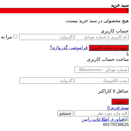
سبد خرید
0
هیچ محصولی در سبد خرید نیست.
حساب کاربری
مرا به
فراموشی گذرواژه؟
یا
ساخت حساب کاربری
حداقل 8 کاراکتر
سبد خرید
0
جستجو
09179338626