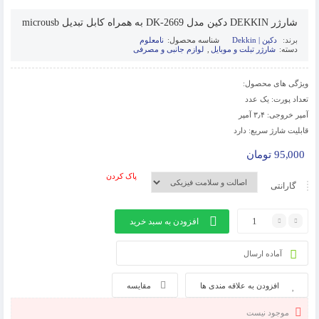
شارژر DEKKIN دکین مدل DK-2669 به همراه کابل تبدیل microusb
برند:
دکین | Dekkin
شناسه محصول:
نامعلوم
دسته:
شارژر تبلت و موبایل
,
لوازم جانبی و مصرفی
ویژگی های محصول:
تعداد پورت: یک عدد
آمپر خروجی: ۳٫۴ آمپر
قابلیت شارژ سریع: دارد
95,000
تومان
پاک کردن
گارانتی
افزودن به سبد خرید
آماده ارسال
افزودن به علاقه مندی ها
مقایسه
موجود نیست