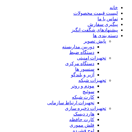
خانه
لیست قیمت محصولات
تماس با ما
پیگیری سفارش
پیشنهادهای شگفت انگیز
دسته بندی ها
پایش تصویر
دوربین مداربسته
دستگاه ضبط
تجهیزات امنیتی
دستگاه مرکزی
سنسور ها
آژیر و بلندگو
تجهیزات شبکه
مودم و روتر
سوئیچ
کارت شبکه
تجهیزات ارتباط سازمانی
تجهیزات ذخیره سازی
هارد دیسک
کارت حافظه
فلش مموری
لوح فشرده