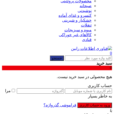
محصولات پروتئینی
صبحانه
نوشیدنی
کنسرو و غذای آماده
خشکبار و شیرینی
تنقلات
میوه و سبزیجات
کالاهای غیر خوراکی
قنادی
0
جستجو
سبد خرید
0
هیچ محصولی در سبد خرید نیست.
حساب کاربری
مرا
به خاطر بسپار
فراموشی گذرواژه؟
یا