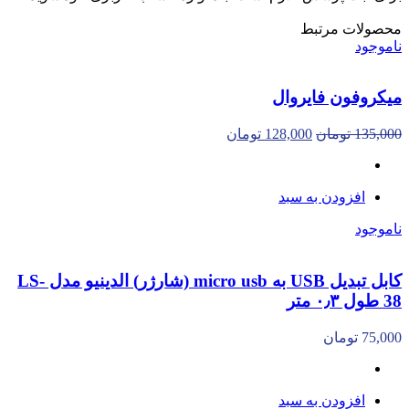
محصولات مرتبط
ناموجود
میکروفون فایروال
135,000
تومان
128,000
تومان
افزودن به سبد
ناموجود
کابل تبدیل USB به micro usb (شارژر) الدینیو مدل LS-
38 طول ۰٫۳ متر
75,000
تومان
افزودن به سبد