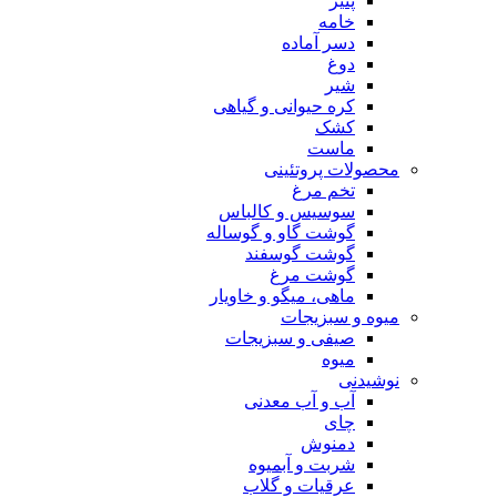
پنیر
خامه
دسر آماده
دوغ
شیر
کره حیوانی و گیاهی
کشک
ماست
محصولات پروتئینی
تخم مرغ
سوسیس و کالباس
گوشت گاو و گوساله
گوشت گوسفند
گوشت مرغ
ماهی، میگو و خاویار
میوه و سبزیجات
صیفی و سبزیجات
میوه
نوشیدنی
آب و آب معدنی
چای
دمنوش
شربت و آبمیوه
عرقیات و گلاب