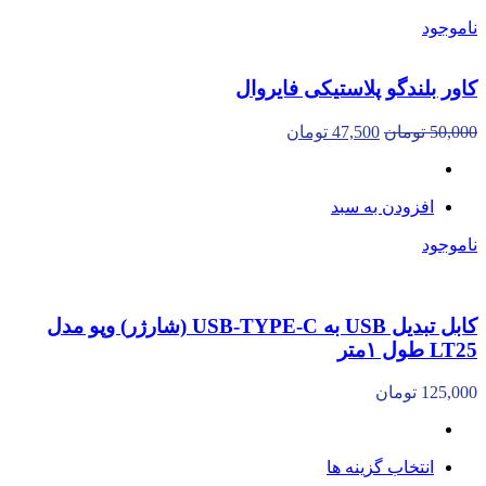
ناموجود
کاور بلندگو پلاستیکی فایروال
50,000
تومان
47,500
تومان
افزودن به سبد
ناموجود
کابل تبدیل USB به USB-TYPE-C (شارژر) وپو مدل
LT25 طول ۱متر
125,000
تومان
انتخاب گزینه ها