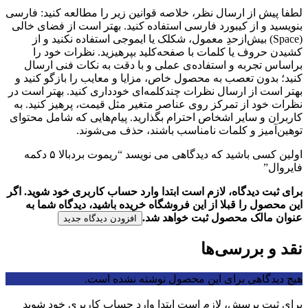
لطفا پیش از ارسال نظر، خلاصه قوانین زیر را مطالعه کنید: فارسی
بنویسید و از کیبورد فارسی استفاده کنید. بهتر است از فضای خالی
(Space) بیش‌از‌حدِ معمول، شکلک یا ایموجی استفاده نکنید و از
کشیدن حروف یا کلمات با صفحه‌کلید بپرهیزید. نظرات خود را
براساس تجربه و استفاده‌ی عملی و با دقت به نکات فنی ارسال
کنید؛ بدون تعصب به محصول خاص، مزایا و معایب را بازگو کنید و
بهتر است از ارسال نظرات چندکلمه‌‌ای خودداری کنید. بهتر است در
نظرات خود از تمرکز روی عناصر متغیر مثل قیمت، پرهیز کنید. به
کاربران و سایر اشخاص احترام بگذارید. پیام‌هایی که شامل محتوای
توهین‌آمیز و کلمات نامناسب باشند، حذف می‌شوند.
اولین کسی باشید که دیدگاهی می نویسد “ریموت بردبالا ۵ دکمه
فایروال”
برای ثبت دیدگاه، لازم است ابتدا وارد حساب کاربری خود شوید. اگر
این محصول را قبلا از این فروشگاه خریده باشید، دیدگاه شما به
عنوان مالک محصول ثبت خواهد شد.
افزودن دیدگاه جدید
نقد و بررسی‌ها
هیچ دیدگاهی برای این محصول نوشته نشده است.
برای ثبت پرسش، لازم است ابتدا وارد حساب کاربری خود شوید