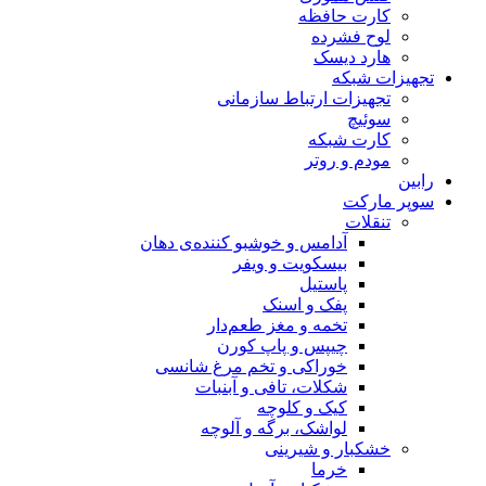
کارت حافظه
لوح فشرده
هارد دیسک
تجهیزات شبکه
تجهیزات ارتباط سازمانی
سوئیچ
کارت شبکه
مودم و روتر
رابین
سوپر مارکت
تنقلات
آدامس و خوشبو کننده‌ی دهان
بیسکویت و ویفر
پاستیل
پفک و اسنک
تخمه و مغز طعم‌دار
چیپس و پاپ کورن
خوراکی و تخم مرغ شانسی
شکلات، تافی و آبنبات
کیک و کلوچه
لواشک، برگه و آلوچه
خشکبار و شیرینی
خرما