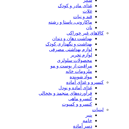
شکر
غذای مادر و کودک
غلات
قند و نبات
ماکارونی، پاستا و رشته
نان
کالاهای غیر خوراکی
بهداشت دهان و دندان
بهداشت و نگهداری کودک
لوازم بهداشتی مصرفی
لوازم تحریر
محصولات سلولزی
مراقبت از پوست و مو
ملزومات خانه
مواد شوینده
کنسرو و غذای آماده
غذای آماده و نودل
فرآورده‌های منجمد و یخچالی
کنسرو ماهی
کنسرو و کمپوت
لبنیات
پنیر
خامه
دسر آماده