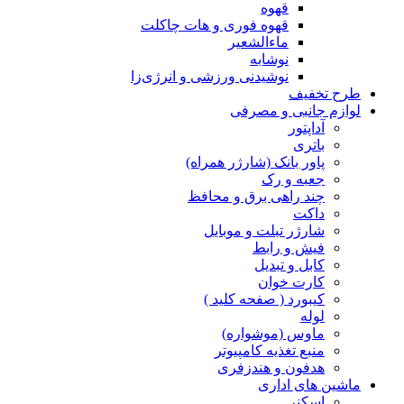
قهوه
قهوه فوری و هات چاکلت
ماءالشعیر
نوشابه
نوشیدنی ورزشی و انرژی‌زا
طرح تخفیف
لوازم جانبی و مصرفی
آداپتور
باتری
پاور بانک (شارژر همراه)
جعبه و رک
چند راهی برق و محافظ
داکت
شارژر تبلت و موبایل
فیش و رابط
کابل و تبدیل
کارت خوان
کیبورد ( صفحه کلید )
لوله
ماوس (موشواره)
منبع تغذیه کامپیوتر
هدفون و هندزفری
ماشین های اداری
اسکنر