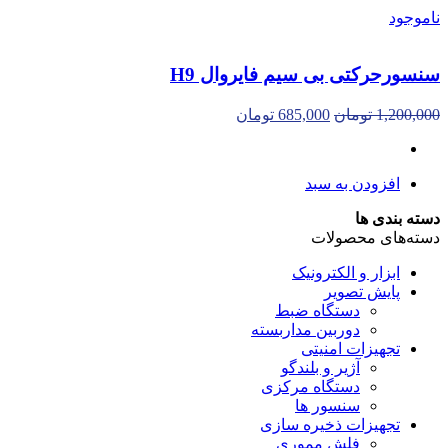
ناموجود
سنسورحرکتی بی سیم فایروال H9
1,200,000
تومان
685,000
تومان
افزودن به سبد
دسته بندی ها
دسته‌های محصولات
ابزار و الکترونیک
پایش تصویر
دستگاه ضبط
دوربین مداربسته
تجهیزات امنیتی
آژیر و بلندگو
دستگاه مرکزی
سنسور ها
تجهیزات ذخیره سازی
فلش مموری