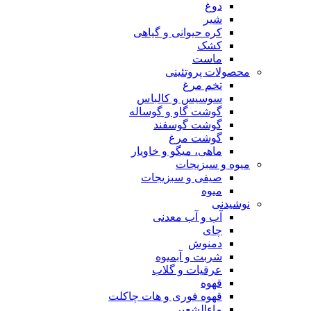
دوغ
شیر
کره حیوانی و گیاهی
کشک
ماست
محصولات پروتئینی
تخم مرغ
سوسیس و کالباس
گوشت گاو و گوساله
گوشت گوسفند
گوشت مرغ
ماهی، میگو و خاویار
میوه و سبزیجات
صیفی و سبزیجات
میوه
نوشیدنی
آب و آب معدنی
چای
دمنوش
شربت و آبمیوه
عرقیات و گلاب
قهوه
قهوه فوری و هات چاکلت
ماءالشعیر