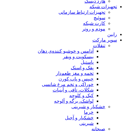
هارد دیسک
تجهیزات شبکه
تجهیزات ارتباط سازمانی
سوئیچ
کارت شبکه
مودم و روتر
رابین
سوپر مارکت
تنقلات
آدامس و خوشبو کننده‌ی دهان
بیسکویت و ویفر
پاستیل
پفک و اسنک
تخمه و مغز طعم‌دار
چیپس و پاپ کورن
خوراکی و تخم مرغ شانسی
شکلات، تافی و آبنبات
کیک و کلوچه
لواشک، برگه و آلوچه
خشکبار و شیرینی
خرما
خشکبار و آجیل
شیرینی
صبحانه