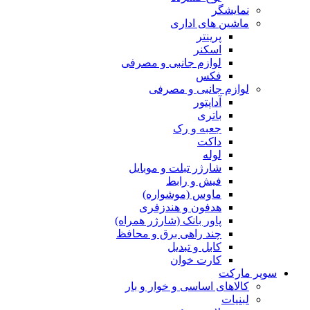
نمایشگر
ماشین های اداری
پرینتر
اسکنر
لوازم جانبی و مصرفی
فکس
لوازم جانبی و مصرفی
آداپتور
باتری
جعبه و رک
داکت
لوله
شارژر تبلت و موبایل
فیش و رابط
ماوس (موشواره)
هدفون و هندزفری
پاور بانک (شارژر همراه)
چند راهی برق و محافظ
کابل و تبدیل
کارت خوان
سوپر مارکت
کالاهای اساسی و خوار و بار
لبنیات