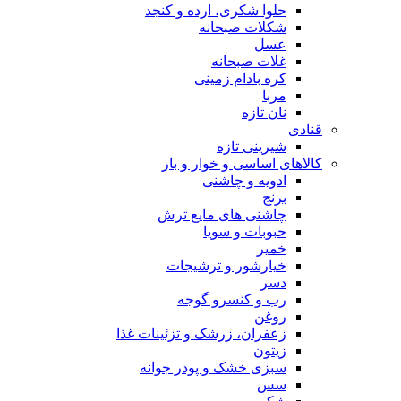
حلوا شکری، ارده و کنجد
شکلات صبحانه
عسل
غلات صبحانه
کره بادام زمینی
مربا
نان تازه
قنادی
شیرینی تازه
کالاهای اساسی و خوار و بار
ادویه و چاشنی
برنج
چاشنی های مایع ترش
حبوبات و سویا
خمیر
خیارشور و ترشیجات
دسر
رب و کنسرو گوجه
روغن
زعفران، زرشک و تزئینات غذا
زیتون
سبزی خشک و پودر جوانه
سس