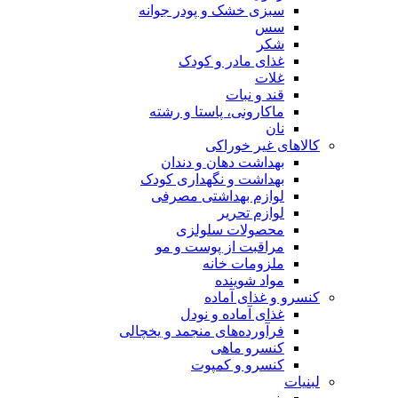
سبزی خشک و پودر جوانه
سس
شکر
غذای مادر و کودک
غلات
قند و نبات
ماکارونی، پاستا و رشته
نان
کالاهای غیر خوراکی
بهداشت دهان و دندان
بهداشت و نگهداری کودک
لوازم بهداشتی مصرفی
لوازم تحریر
محصولات سلولزی
مراقبت از پوست و مو
ملزومات خانه
مواد شوینده
کنسرو و غذای آماده
غذای آماده و نودل
فرآورده‌های منجمد و یخچالی
کنسرو ماهی
کنسرو و کمپوت
لبنیات