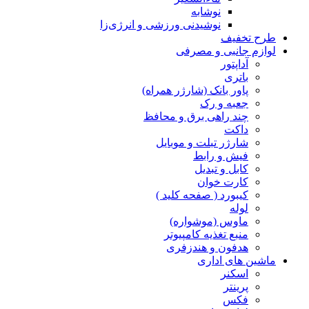
نوشابه
نوشیدنی ورزشی و انرژی‌زا
طرح تخفیف
لوازم جانبی و مصرفی
آداپتور
باتری
پاور بانک (شارژر همراه)
جعبه و رک
چند راهی برق و محافظ
داکت
شارژر تبلت و موبایل
فیش و رابط
کابل و تبدیل
کارت خوان
کیبورد ( صفحه کلید )
لوله
ماوس (موشواره)
منبع تغذیه کامپیوتر
هدفون و هندزفری
ماشین های اداری
اسکنر
پرینتر
فکس