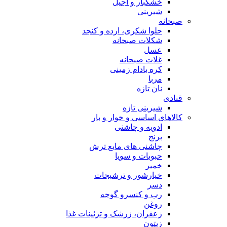
خشکبار و آجیل
شیرینی
صبحانه
حلوا شکری، ارده و کنجد
شکلات صبحانه
عسل
غلات صبحانه
کره بادام زمینی
مربا
نان تازه
قنادی
شیرینی تازه
کالاهای اساسی و خوار و بار
ادویه و چاشنی
برنج
چاشنی های مایع ترش
حبوبات و سویا
خمیر
خیارشور و ترشیجات
دسر
رب و کنسرو گوجه
روغن
زعفران، زرشک و تزئینات غذا
زیتون