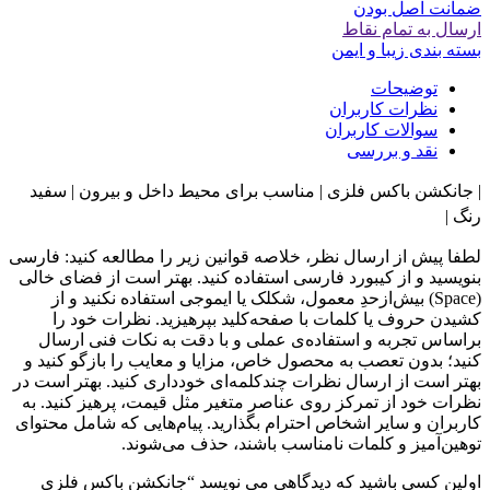
ضمانت اصل بودن
ارسال به تمام نقاط
بسته بندی زیبا و ایمن
توضیحات
نظرات کاربران
سوالات کاربران
نقد و بررسی
| جانکشن باکس فلزی | مناسب برای محیط داخل و بیرون | سفید
رنگ |
لطفا پیش از ارسال نظر، خلاصه قوانین زیر را مطالعه کنید: فارسی
بنویسید و از کیبورد فارسی استفاده کنید. بهتر است از فضای خالی
(Space) بیش‌از‌حدِ معمول، شکلک یا ایموجی استفاده نکنید و از
کشیدن حروف یا کلمات با صفحه‌کلید بپرهیزید. نظرات خود را
براساس تجربه و استفاده‌ی عملی و با دقت به نکات فنی ارسال
کنید؛ بدون تعصب به محصول خاص، مزایا و معایب را بازگو کنید و
بهتر است از ارسال نظرات چندکلمه‌‌ای خودداری کنید. بهتر است در
نظرات خود از تمرکز روی عناصر متغیر مثل قیمت، پرهیز کنید. به
کاربران و سایر اشخاص احترام بگذارید. پیام‌هایی که شامل محتوای
توهین‌آمیز و کلمات نامناسب باشند، حذف می‌شوند.
اولین کسی باشید که دیدگاهی می نویسد “جانکشن باکس فلزی