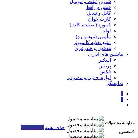
شارژر تبلت و موبایل
فیش و رابط
کابل و تبدیل
کارت خوان
کیبورد ( صفحه کلید )
لوله
ماوس (موشواره)
منبع تغذیه کامپیوتر
هدفون و هندزفری
ماشین های اداری
اسکنر
پرینتر
فکس
لوازم جانبی و مصرفی
نمایشگر
0
0
مقایسه محصولات
حذف همه
مقایسه کن
0 محصول