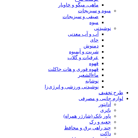
ماهی، میگو و خاویار
میوه و سبزیجات
صیفی و سبزیجات
میوه
نوشیدنی
آب و آب معدنی
چای
دمنوش
شربت و آبمیوه
عرقیات و گلاب
قهوه
قهوه فوری و هات چاکلت
ماءالشعیر
نوشابه
نوشیدنی ورزشی و انرژی‌زا
طرح تخفیف
لوازم جانبی و مصرفی
آداپتور
باتری
پاور بانک (شارژر همراه)
جعبه و رک
چند راهی برق و محافظ
داکت