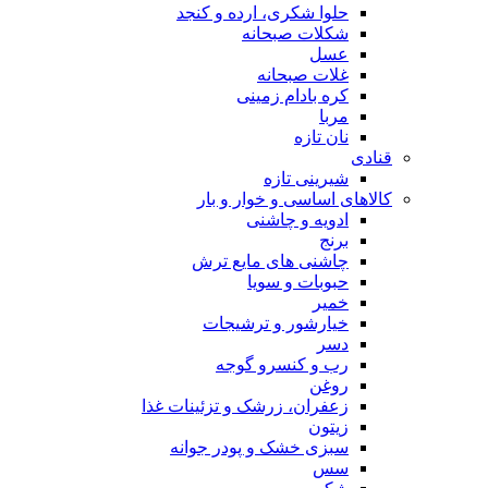
حلوا شکری، ارده و کنجد
شکلات صبحانه
عسل
غلات صبحانه
کره بادام زمینی
مربا
نان تازه
قنادی
شیرینی تازه
کالاهای اساسی و خوار و بار
ادویه و چاشنی
برنج
چاشنی های مایع ترش
حبوبات و سویا
خمیر
خیارشور و ترشیجات
دسر
رب و کنسرو گوجه
روغن
زعفران، زرشک و تزئینات غذا
زیتون
سبزی خشک و پودر جوانه
سس