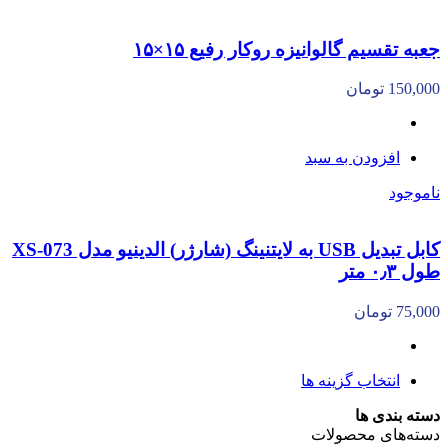
جعبه تقسیم گالوانیزه روکار رفیع ۱۵×۱۵
150,000
تومان
افزودن به سبد
ناموجود
کابل تبدیل USB به لایتنینگ (شارژر) الدینیو مدل XS-073
طول ۰٫۳ متر
75,000
تومان
انتخاب گزینه ها
دسته بندی ها
دسته‌های محصولات