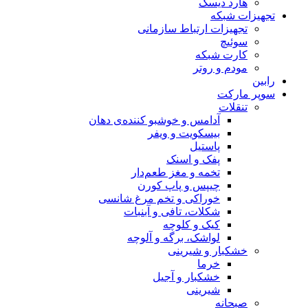
هارد دیسک
تجهیزات شبکه
تجهیزات ارتباط سازمانی
سوئیچ
کارت شبکه
مودم و روتر
رابین
سوپر مارکت
تنقلات
آدامس و خوشبو کننده‌ی دهان
بیسکویت و ویفر
پاستیل
پفک و اسنک
تخمه و مغز طعم‌دار
چیپس و پاپ کورن
خوراکی و تخم مرغ شانسی
شکلات، تافی و آبنبات
کیک و کلوچه
لواشک، برگه و آلوچه
خشکبار و شیرینی
خرما
خشکبار و آجیل
شیرینی
صبحانه