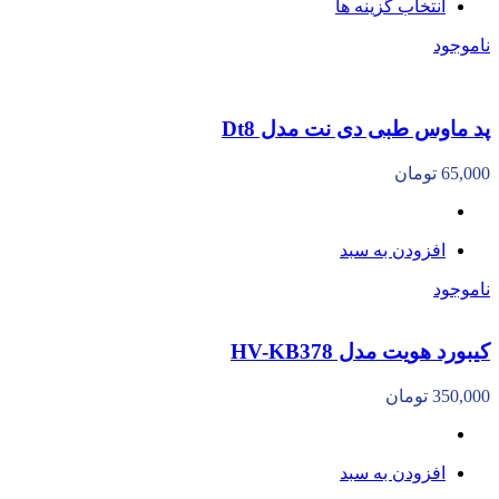
انتخاب گزینه ها
ناموجود
پد ماوس طبی دی نت مدل Dt8
65,000
تومان
افزودن به سبد
ناموجود
کیبورد هویت مدل HV-KB378
350,000
تومان
افزودن به سبد