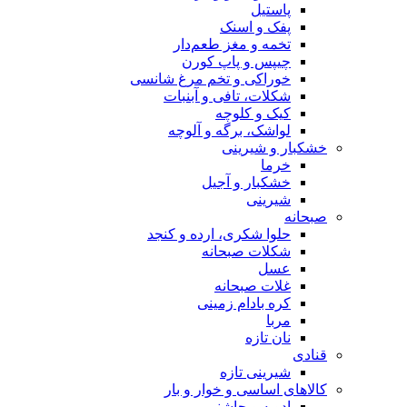
پاستیل
پفک و اسنک
تخمه و مغز طعم‌دار
چیپس و پاپ کورن
خوراکی و تخم مرغ شانسی
شکلات، تافی و آبنبات
کیک و کلوچه
لواشک، برگه و آلوچه
خشکبار و شیرینی
خرما
خشکبار و آجیل
شیرینی
صبحانه
حلوا شکری، ارده و کنجد
شکلات صبحانه
عسل
غلات صبحانه
کره بادام زمینی
مربا
نان تازه
قنادی
شیرینی تازه
کالاهای اساسی و خوار و بار
ادویه و چاشنی