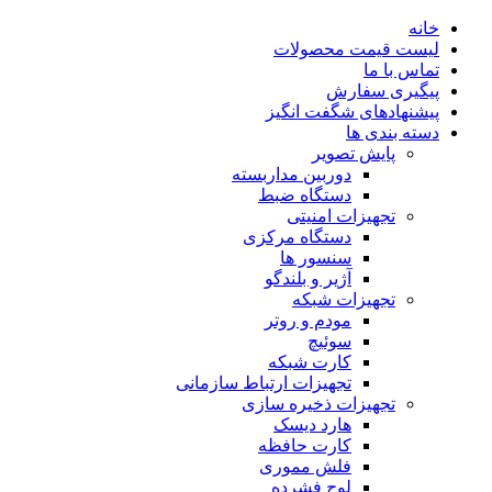
خانه
لیست قیمت محصولات
تماس با ما
پیگیری سفارش
پیشنهادهای شگفت انگیز
دسته بندی ها
پایش تصویر
دوربین مداربسته
دستگاه ضبط
تجهیزات امنیتی
دستگاه مرکزی
سنسور ها
آژیر و بلندگو
تجهیزات شبکه
مودم و روتر
سوئیچ
کارت شبکه
تجهیزات ارتباط سازمانی
تجهیزات ذخیره سازی
هارد دیسک
کارت حافظه
فلش مموری
لوح فشرده