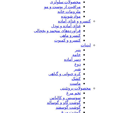
محصولات سلولزی
مراقبت از پوست و مو
ملزومات خانه
مواد شوینده
کنسرو و غذای آماده
غذای آماده و نودل
فرآورده‌های منجمد و یخچالی
کنسرو ماهی
کنسرو و کمپوت
لبنیات
پنیر
خامه
دسر آماده
دوغ
شیر
کره حیوانی و گیاهی
کشک
ماست
محصولات پروتئینی
تخم مرغ
سوسیس و کالباس
گوشت گاو و گوساله
گوشت گوسفند
گوشت مرغ