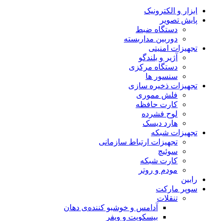
ابزار و الکترونیک
پایش تصویر
دستگاه ضبط
دوربین مداربسته
تجهیزات امنیتی
آژیر و بلندگو
دستگاه مرکزی
سنسور ها
تجهیزات ذخیره سازی
فلش مموری
کارت حافظه
لوح فشرده
هارد دیسک
تجهیزات شبکه
تجهیزات ارتباط سازمانی
سوئیچ
کارت شبکه
مودم و روتر
رابین
سوپر مارکت
تنقلات
آدامس و خوشبو کننده‌ی دهان
بیسکویت و ویفر