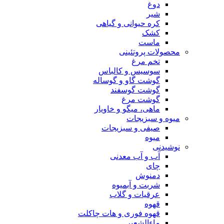
دوغ
شیر
کره حیوانی و گیاهی
کشک
ماست
محصولات پروتئینی
تخم مرغ
سوسیس و کالباس
گوشت گاو و گوساله
گوشت گوسفند
گوشت مرغ
ماهی، میگو و خاویار
میوه و سبزیجات
صیفی و سبزیجات
میوه
نوشیدنی
آب و آب معدنی
چای
دمنوش
شربت و آبمیوه
عرقیات و گلاب
قهوه
قهوه فوری و هات چاکلت
ماءالشعیر