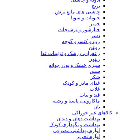
برنج
چاشنی های مایع ترش
حبوبات و سویا
خمیر
خیارشور و ترشیجات
دسر
رب و کنسرو گوجه
روغن
زعفران، زرشک و تزئینات غذا
زیتون
سبزی خشک و پودر جوانه
سس
شکر
غذای مادر و کودک
غلات
قند و نبات
ماکارونی، پاستا و رشته
نان
کالاهای غیر خوراکی
بهداشت دهان و دندان
بهداشت و نگهداری کودک
لوازم بهداشتی مصرفی
لوازم تحریر