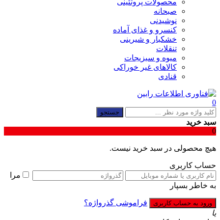
محصولات پروتئینی
صبحانه
نوشیدنی
کنسرو و غذای آماده
خشکبار و شیرینی
تنقلات
میوه و سبزیجات
کالاهای غیر خوراکی
قنادی
0
جستجو
سبد خرید
0
هیچ محصولی در سبد خرید نیست.
حساب کاربری
مرا
به خاطر بسپار
فراموشی گذرواژه؟
یا