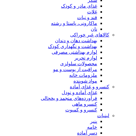
شکر
غذای مادر و کودک
غلات
قند و نبات
ماکارونی، پاستا و رشته
نان
کالاهای غیر خوراکی
بهداشت دهان و دندان
بهداشت و نگهداری کودک
لوازم بهداشتی مصرفی
لوازم تحریر
محصولات سلولزی
مراقبت از پوست و مو
ملزومات خانه
مواد شوینده
کنسرو و غذای آماده
غذای آماده و نودل
فرآورده‌های منجمد و یخچالی
کنسرو ماهی
کنسرو و کمپوت
لبنیات
پنیر
خامه
دسر آماده