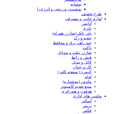
نوشابه
نوشیدنی ورزشی و انرژی‌زا
طرح تخفیف
لوازم جانبی و مصرفی
آداپتور
باتری
پاور بانک (شارژر همراه)
جعبه و رک
چند راهی برق و محافظ
داکت
شارژر تبلت و موبایل
فیش و رابط
کابل و تبدیل
کارت خوان
کیبورد ( صفحه کلید )
لوله
ماوس (موشواره)
منبع تغذیه کامپیوتر
هدفون و هندزفری
ماشین های اداری
اسکنر
پرینتر
فکس