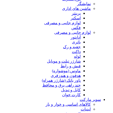
نمایشگر
ماشین های اداری
پرینتر
اسکنر
لوازم جانبی و مصرفی
فکس
لوازم جانبی و مصرفی
آداپتور
باتری
جعبه و رک
داکت
لوله
شارژر تبلت و موبایل
فیش و رابط
ماوس (موشواره)
هدفون و هندزفری
پاور بانک (شارژر همراه)
چند راهی برق و محافظ
کابل و تبدیل
کارت خوان
سوپر مارکت
کالاهای اساسی و خوار و بار
لبنیات