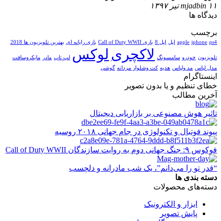
۱۱ تیر ۱۳۹۷
mjadbin
دیدگاه ها
برچسب
ps4
iphone
apple
اپل
اپل 8
بازی Call of Duty WWII
بازی رایانه ای
بهترین تلویزیون ها 2018
لاکچری
لوکس
تلویزیون
خودرو
سامسونگ
لپ تاپ
مادر
مایکروسافت
مدل لباس
مد ولباس
هدیه
کت وشلوار مردانه
گوشی
اینستاگرام
خطای تنظیم و یا بدون تصویر
آخرین مطالب
تاثیر هوش مصنوعی بر بازاریابی دیجیتال
پیوند فوتبال و تکنولوژی در جام جهانی ۲۰۱۸ روسیه
فوکوس ۹: جنگ جهانی دوم به روایت سازندگان Call of Duty WWII
“قدر تو را می‌دانم”، یک شب مادرانه و دلچسب
دسته بندی ها
دسته‌های محصولات
ابزار و الکترونیک
پایش تصویر