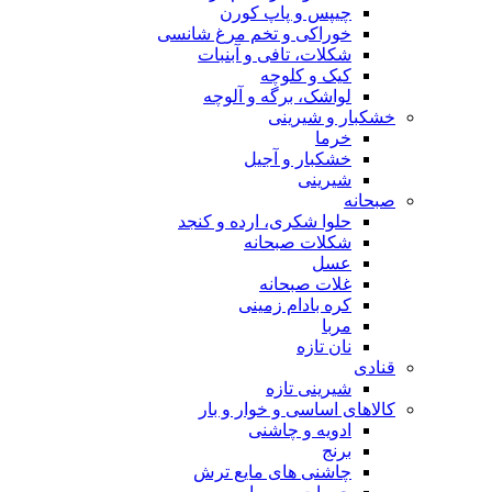
چیپس و پاپ کورن
خوراکی و تخم مرغ شانسی
شکلات، تافی و آبنبات
کیک و کلوچه
لواشک، برگه و آلوچه
خشکبار و شیرینی
خرما
خشکبار و آجیل
شیرینی
صبحانه
حلوا شکری، ارده و کنجد
شکلات صبحانه
عسل
غلات صبحانه
کره بادام زمینی
مربا
نان تازه
قنادی
شیرینی تازه
کالاهای اساسی و خوار و بار
ادویه و چاشنی
برنج
چاشنی های مایع ترش