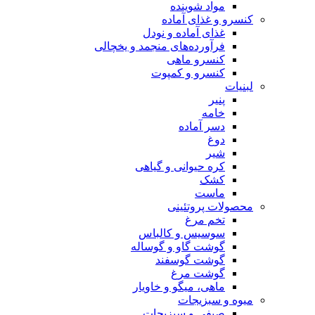
مواد شوینده
کنسرو و غذای آماده
غذای آماده و نودل
فرآورده‌های منجمد و یخچالی
کنسرو ماهی
کنسرو و کمپوت
لبنیات
پنیر
خامه
دسر آماده
دوغ
شیر
کره حیوانی و گیاهی
کشک
ماست
محصولات پروتئینی
تخم مرغ
سوسیس و کالباس
گوشت گاو و گوساله
گوشت گوسفند
گوشت مرغ
ماهی، میگو و خاویار
میوه و سبزیجات
صیفی و سبزیجات