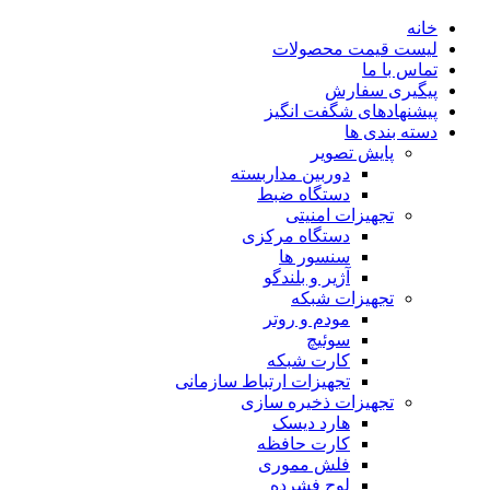
خانه
لیست قیمت محصولات
تماس با ما
پیگیری سفارش
پیشنهادهای شگفت انگیز
دسته بندی ها
پایش تصویر
دوربین مداربسته
دستگاه ضبط
تجهیزات امنیتی
دستگاه مرکزی
سنسور ها
آژیر و بلندگو
تجهیزات شبکه
مودم و روتر
سوئیچ
کارت شبکه
تجهیزات ارتباط سازمانی
تجهیزات ذخیره سازی
هارد دیسک
کارت حافظه
فلش مموری
لوح فشرده