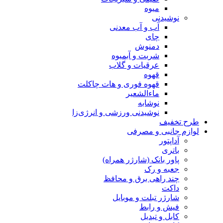
میوه
نوشیدنی
آب و آب معدنی
چای
دمنوش
شربت و آبمیوه
عرقیات و گلاب
قهوه
قهوه فوری و هات چاکلت
ماءالشعیر
نوشابه
نوشیدنی ورزشی و انرژی‌زا
طرح تخفیف
لوازم جانبی و مصرفی
آداپتور
باتری
پاور بانک (شارژر همراه)
جعبه و رک
چند راهی برق و محافظ
داکت
شارژر تبلت و موبایل
فیش و رابط
کابل و تبدیل