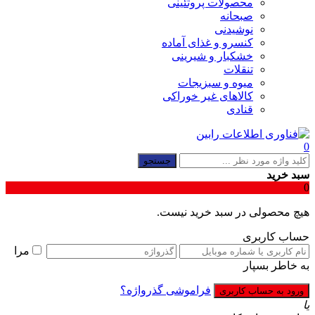
محصولات پروتئینی
صبحانه
نوشیدنی
کنسرو و غذای آماده
خشکبار و شیرینی
تنقلات
میوه و سبزیجات
کالاهای غیر خوراکی
قنادی
0
جستجو
سبد خرید
0
هیچ محصولی در سبد خرید نیست.
حساب کاربری
مرا
به خاطر بسپار
فراموشی گذرواژه؟
یا