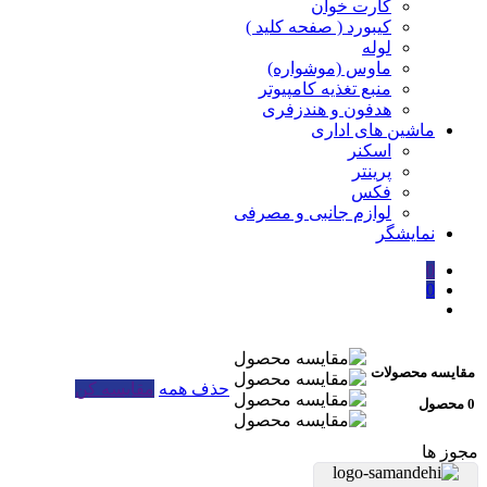
کارت خوان
کیبورد ( صفحه کلید )
لوله
ماوس (موشواره)
منبع تغذیه کامپیوتر
هدفون و هندزفری
ماشین های اداری
اسکنر
پرینتر
فکس
لوازم جانبی و مصرفی
نمایشگر
0
0
مقایسه محصولات
حذف همه
مقایسه کن
0 محصول
مجوز ها