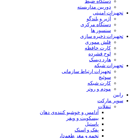
دستگاه ضبط
دوربین مداربسته
تجهیزات امنیتی
آژیر و بلندگو
دستگاه مرکزی
سنسور ها
تجهیزات ذخیره سازی
فلش مموری
کارت حافظه
لوح فشرده
هارد دیسک
تجهیزات شبکه
تجهیزات ارتباط سازمانی
سوئیچ
کارت شبکه
مودم و روتر
رابین
سوپر مارکت
تنقلات
آدامس و خوشبو کننده‌ی دهان
بیسکویت و ویفر
پاستیل
پفک و اسنک
تخمه و مغز طعم‌دار