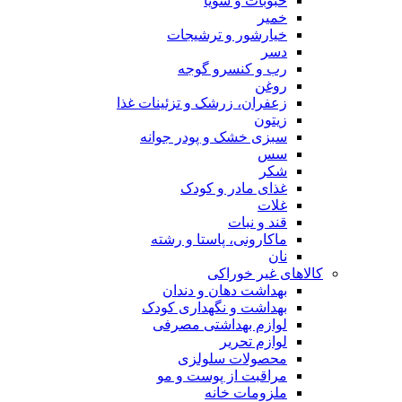
حبوبات و سویا
خمیر
خیارشور و ترشیجات
دسر
رب و کنسرو گوجه
روغن
زعفران، زرشک و تزئینات غذا
زیتون
سبزی خشک و پودر جوانه
سس
شکر
غذای مادر و کودک
غلات
قند و نبات
ماکارونی، پاستا و رشته
نان
کالاهای غیر خوراکی
بهداشت دهان و دندان
بهداشت و نگهداری کودک
لوازم بهداشتی مصرفی
لوازم تحریر
محصولات سلولزی
مراقبت از پوست و مو
ملزومات خانه