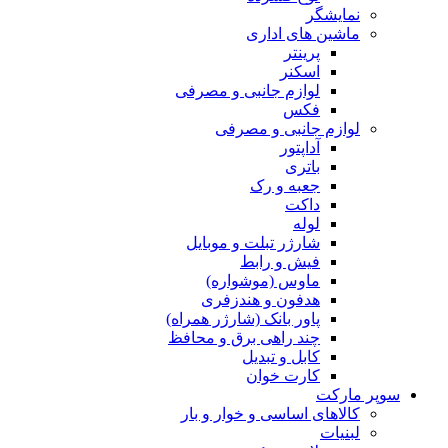
نمایشگر
ماشین های اداری
پرینتر
اسکنر
لوازم جانبی و مصرفی
فکس
لوازم جانبی و مصرفی
آداپتور
باتری
جعبه و رک
داکت
لوله
شارژر تبلت و موبایل
فیش و رابط
ماوس (موشواره)
هدفون و هندزفری
پاور بانک (شارژر همراه)
چند راهی برق و محافظ
کابل و تبدیل
کارت خوان
سوپر مارکت
کالاهای اساسی و خوار و بار
لبنیات