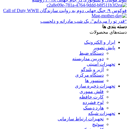
فوکوس ۹: جنگ جهانی دوم به روایت سازندگان Call of Duty WWII
“قدر تو را می‌دانم”، یک شب مادرانه و دلچسب
دسته بندی ها
دسته‌های محصولات
ابزار و الکترونیک
پایش تصویر
دستگاه ضبط
دوربین مداربسته
تجهیزات امنیتی
آژیر و بلندگو
دستگاه مرکزی
سنسور ها
تجهیزات ذخیره سازی
فلش مموری
کارت حافظه
لوح فشرده
هارد دیسک
تجهیزات شبکه
تجهیزات ارتباط سازمانی
سوئیچ