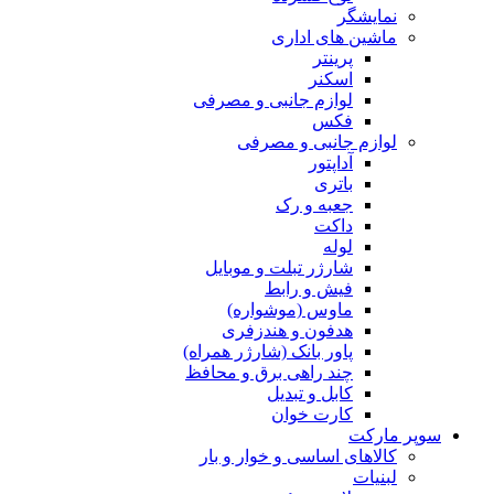
نمایشگر
ماشین های اداری
پرینتر
اسکنر
لوازم جانبی و مصرفی
فکس
لوازم جانبی و مصرفی
آداپتور
باتری
جعبه و رک
داکت
لوله
شارژر تبلت و موبایل
فیش و رابط
ماوس (موشواره)
هدفون و هندزفری
پاور بانک (شارژر همراه)
چند راهی برق و محافظ
کابل و تبدیل
کارت خوان
سوپر مارکت
کالاهای اساسی و خوار و بار
لبنیات