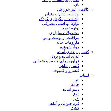
نان
کالاهای غیر خوراکی
بهداشت دهان و دندان
بهداشت و نگهداری کودک
لوازم بهداشتی مصرفی
لوازم تحریر
محصولات سلولزی
مراقبت از پوست و مو
ملزومات خانه
مواد شوینده
کنسرو و غذای آماده
غذای آماده و نودل
فرآورده‌های منجمد و یخچالی
کنسرو ماهی
کنسرو و کمپوت
لبنیات
پنیر
خامه
دسر آماده
دوغ
شیر
کره حیوانی و گیاهی
کشک