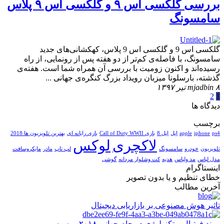
بررسی گلکسی اس ۹ و گلکسی اس ۹ پلاس
سامسونگ
گلکسی اس 9 و گلکسی اس 9 پلاس، کهکشانی‌های جدید
سامسونگ، با فاصله‌ی کم‌تر از دو هفته پس از رونمایی، از راه
رسیده‌اند و اکنون زومیت با بررسی آن همراه شما است. هفته‌ی
گذشته، بارسلونا میزبان رویداد بزرگ کنگره‌ی جهانی ...
۸ تیر ۱۳۹۷
mjadbin
2
1
دیدگاه ها
برچسب
ps4
iphone
apple
اپل
اپل 8
بازی Call of Duty WWII
بازی رایانه ای
بهترین تلویزیون ها 2018
لاکچری
لوکس
تلویزیون
خودرو
سامسونگ
لپ تاپ
مادر
مایکروسافت
مدل لباس
مد ولباس
هدیه
کت وشلوار مردانه
گوشی
اینستاگرام
خطای تنظیم و یا بدون تصویر
آخرین مطالب
تاثیر هوش مصنوعی بر بازاریابی دیجیتال
پیوند فوتبال و تکنولوژی در جام جهانی ۲۰۱۸ روسیه