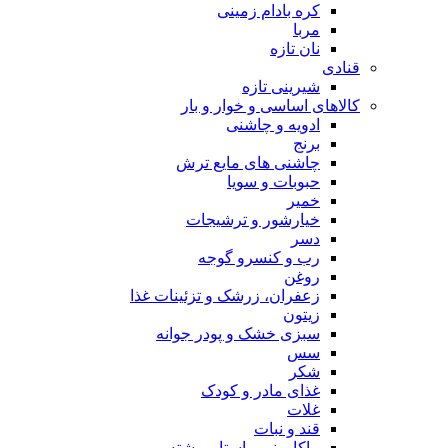
کره بادام زمینی
مربا
نان تازه
قنادی
شیرینی تازه
کالاهای اساسی و خوار و بار
ادویه و چاشنی
برنج
چاشنی های مایع ترش
حبوبات و سویا
خمیر
خیارشور و ترشیجات
دسر
رب و کنسرو گوجه
روغن
زعفران، زرشک و تزئینات غذا
زیتون
سبزی خشک و پودر جوانه
سس
شکر
غذای مادر و کودک
غلات
قند و نبات
ماکارونی، پاستا و رشته