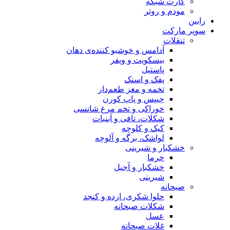
کارت شبکه
مودم و روتر
رابین
سوپر مارکت
تنقلات
آدامس و خوشبو کننده‌ی دهان
بیسکویت و ویفر
پاستیل
پفک و اسنک
تخمه و مغز طعم‌دار
چیپس و پاپ کورن
خوراکی و تخم مرغ شانسی
شکلات، تافی و آبنبات
کیک و کلوچه
لواشک، برگه و آلوچه
خشکبار و شیرینی
خرما
خشکبار و آجیل
شیرینی
صبحانه
حلوا شکری، ارده و کنجد
شکلات صبحانه
عسل
غلات صبحانه