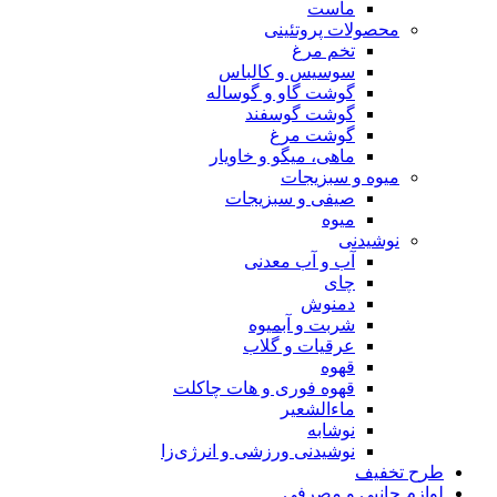
ماست
محصولات پروتئینی
تخم مرغ
سوسیس و کالباس
گوشت گاو و گوساله
گوشت گوسفند
گوشت مرغ
ماهی، میگو و خاویار
میوه و سبزیجات
صیفی و سبزیجات
میوه
نوشیدنی
آب و آب معدنی
چای
دمنوش
شربت و آبمیوه
عرقیات و گلاب
قهوه
قهوه فوری و هات چاکلت
ماءالشعیر
نوشابه
نوشیدنی ورزشی و انرژی‌زا
طرح تخفیف
لوازم جانبی و مصرفی