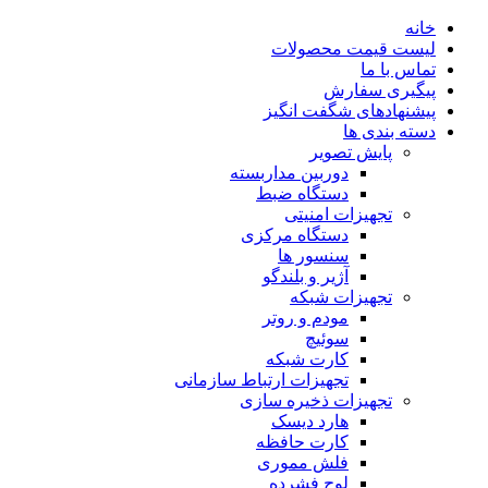
خانه
لیست قیمت محصولات
تماس با ما
پیگیری سفارش
پیشنهادهای شگفت انگیز
دسته بندی ها
پایش تصویر
دوربین مداربسته
دستگاه ضبط
تجهیزات امنیتی
دستگاه مرکزی
سنسور ها
آژیر و بلندگو
تجهیزات شبکه
مودم و روتر
سوئیچ
کارت شبکه
تجهیزات ارتباط سازمانی
تجهیزات ذخیره سازی
هارد دیسک
کارت حافظه
فلش مموری
لوح فشرده