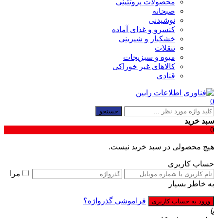
محصولات پروتئینی
صبحانه
نوشیدنی
کنسرو و غذای آماده
خشکبار و شیرینی
تنقلات
میوه و سبزیجات
کالاهای غیر خوراکی
قنادی
0
جستجو
سبد خرید
0
هیچ محصولی در سبد خرید نیست.
حساب کاربری
مرا
به خاطر بسپار
فراموشی گذرواژه؟
یا